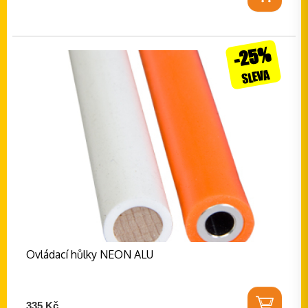
-25%
SLEVA
Ovládací hůlky NEON ALU
335 Kč