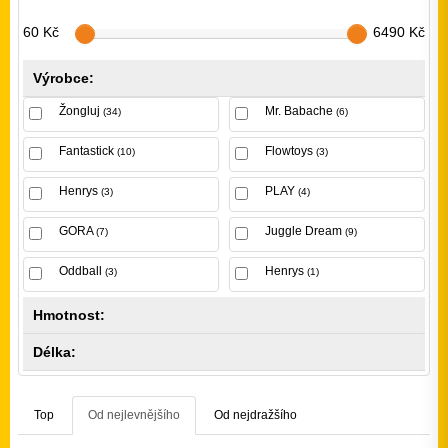
60 Kč
6490 Kč
Výrobce:
Žongluj
Mr. Babache
(34)
(6)
Fantastick
Flowtoys
(10)
(3)
Henrys
PLAY
(3)
(4)
GORA
Juggle Dream
(7)
(9)
Oddball
Henrys
(3)
(1)
Hmotnost:
Délka:
Top
Od nejlevnějšího
Od nejdražšího