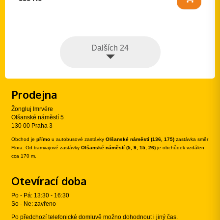
Dalších 24
Prodejna
Žongluj Imrvére
Olšanské náměstí 5
130 00 Praha 3
Obchod je
přímo
u autobusové zastávky
Olšanské náměstí (136, 175)
zastávka směr
Flora. Od tramvajové zastávky
Olšanské náměstí (5, 9, 15, 26)
je obchůdek vzdálen
cca 170 m.
Otevírací doba
Po - Pá: 13:30 - 16:30
So - Ne: zavřeno
Po předchozí telefonické domluvě možno dohodnout i jiný čas.