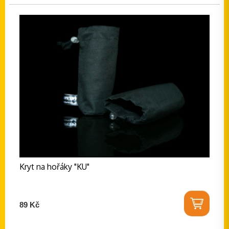
Kryt na hořáky "KU"
89 Kč