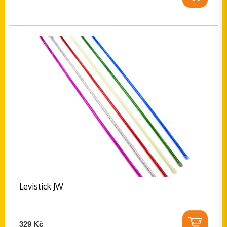
Levistick JW
329 Kč