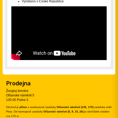
Vyrobeno v České Republice
Prodejna
Žongluj Imrvére
Olšanské náměstí 5
130 00 Praha 3
Obchod je
přímo
u autobusové zastávky
Olšanské náměstí (136, 175)
zastávka směr
Flora. Od tramvajové zastávky
Olšanské náměstí (5, 9, 15, 26)
je obchůdek vzdálen
cca 170 m.