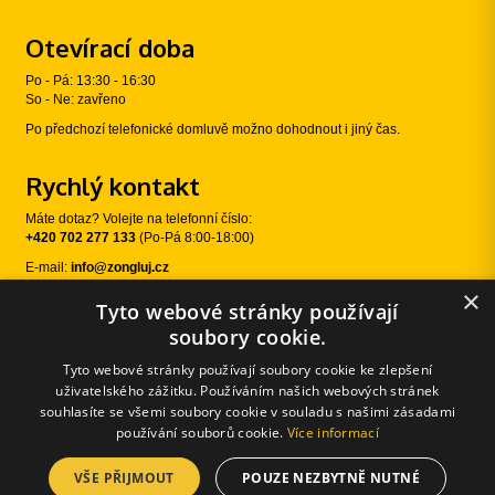
Otevírací doba
Po - Pá: 13:30 - 16:30
So - Ne: zavřeno
Po předchozí telefonické domluvě možno dohodnout i jiný čas.
Rychlý kontakt
Máte dotaz? Volejte na telefonní číslo:
+420 702 277 133
(Po-Pá 8:00-18:00)
E-mail:
info@zongluj.cz
×
Tyto webové stránky používají
Sledujte nás
soubory cookie.
Tyto webové stránky používají soubory cookie ke zlepšení
uživatelského zážitku. Používáním našich webových stránek
souhlasíte se všemi soubory cookie v souladu s našimi zásadami
používání souborů cookie.
Více informací
VŠE PŘIJMOUT
POUZE NEZBYTNĚ NUTNÉ
© 2026 Žongluj.cz |
E-shopové řešení od: