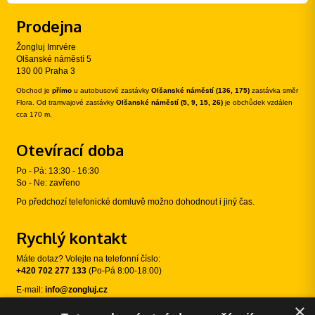
Prodejna
Žongluj Imrvére
Olšanské náměstí 5
130 00 Praha 3
Obchod je
přímo
u autobusové zastávky
Olšanské náměstí (136, 175)
zastávka směr
Flora. Od tramvajové zastávky
Olšanské náměstí (5, 9, 15, 26)
je obchůdek vzdálen
cca 170 m.
Otevírací doba
Po - Pá: 13:30 - 16:30
So - Ne: zavřeno
Po předchozí telefonické domluvě možno dohodnout i jiný čas.
Rychlý kontakt
Máte dotaz? Volejte na telefonní číslo:
+420 702 277 133
(Po-Pá 8:00-18:00)
E-mail:
info@zongluj.cz
×