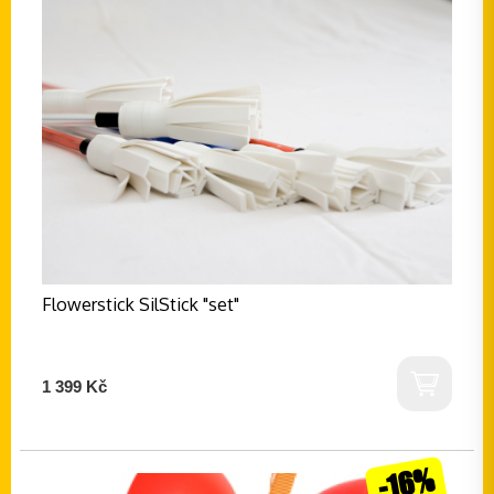
Flowerstick SilStick "set"
1 399 Kč
-16%