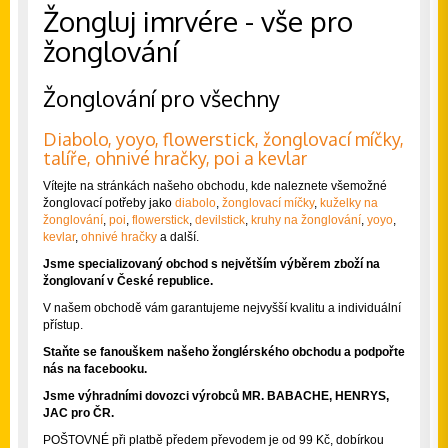
Žongluj imrvére - vše pro
žonglování
Žonglování pro všechny
Diabolo, yoyo, flowerstick, žonglovací míčky,
talíře, ohnivé hračky, poi a kevlar
Vítejte na stránkách našeho obchodu, kde naleznete všemožné
žonglovací potřeby jako
diabolo
,
žonglovací míčky
,
kuželky na
žonglování
,
poi
,
flowerstick
,
devilstick
,
kruhy na žonglování
,
yoyo
,
kevlar
,
ohnivé hračky
a další.
Jsme specializovaný obchod s největším výběrem zboží na
žonglovaní v České republice.
V našem obchodě vám garantujeme nejvyšší kvalitu a individuální
přístup.
Staňte se fanouškem našeho žonglérského obchodu a podpořte
nás na facebooku.
Jsme výhradními dovozci výrobců MR. BABACHE, HENRYS,
JAC pro ČR.
POŠTOVNÉ při platbě předem převodem je od 99 Kč, dobírkou