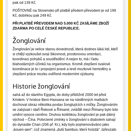
pak od 139 Kč.
POŠTOVNÉ na Slovensko při platbě předem převodem je od 199
Kč, dobírkou pak 249 Kč.
PŘI PLATBĚ PŘEVODEM NAD 5.000 KČ ZASÍLÁME ZBOŽÍ
ZDARMA PO CELÉ ČESKÉ REPUBLICE.
Žonglování
Žonglování je velice starou dovedností, která dodnes láká lidi, kteří
si chtějí vyzkoušet svoji šikovnost, prostorovou orientaci,
koordinaci pohybů a soustředění. A nejen to, má i řadu
blahodárných účinků na organismus. Kromě zlepšení svalové
koordinace je to i propojení pravé a levé mozkové hemisféry a
zlepšení práce mozku ověřené moderními výzkumy.
Historie žonglování
sahá až do starého Egypta, do doby přibližně 2000 let před
Kristem. V hrobce Beni-Hassana se na nástěnných malbách
dochoval obraz několika postav žonglujících s míčky. Žonglováním
se zabývali i staří Řekové a Římané; zvláště mezi Římany bylo toto
umění vysoce ceněno. Druhou kolébkou žonglování je pak dálný
východ – Čína. Potvrzené zmínky o žonglování s diabolem sahají
do dynastie Chan (206 př. Kr.), kdy bylo pojmenováváno jako
„kouen-gen", což znamená „dutý bambus, který hvízdá“. (převzato