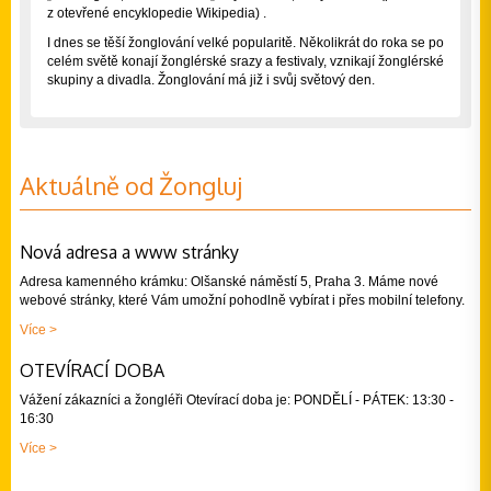
z otevřené encyklopedie Wikipedia) .
I dnes se těší žonglování velké popularitě. Několikrát do roka se po
celém světě konají žonglérské srazy a festivaly, vznikají žonglérské
skupiny a divadla. Žonglování má již i svůj světový den.
Aktuálně od Žongluj
Nová adresa a www stránky
Adresa kamenného krámku: Olšanské náměstí 5, Praha 3. Máme nové
webové stránky, které Vám umožní pohodlně vybírat i přes mobilní telefony.
Více >
OTEVÍRACÍ DOBA
Vážení zákazníci a žongléři Otevírací doba je: PONDĚLÍ - PÁTEK: 13:30 -
16:30
Více >