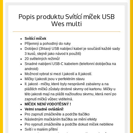
Popis produktu Svítící míček USB
Wes multi
Svítící míček
Příjemný a pohodlný do ruky
Dobíjecí (3hlavý USB nabíjecí kabel je součástí každé sady
3 kusů, stejně jako návod k použití)
20 světelných režimů!
Snadné nabíjení USB-C kabelem (telefonní dobíječka na
android)
M
ožnost vybrat si mezi I.jakostí a II.jakostí.
Míčky I.jakosti jsou v perfektním stavu
II. jakost -
míčky, které byly nesprávně zabaleny a na
pláštích míčků zůstaly drobné skvrny od kartonu. Míčky u
této jakosti mají na plášti nažloutlou skvrnu, která není po
zapnutí míčků vůbec viditelná.
MÍČEK NENÍ VODOTĚSNÝ !
Velmi snadné ovládání!
Pro zapnutí zmáčkněte a podržte tlačítko
Následným mačkáním tlačítka se mění efekty
Pro vypnutí zmáčkněte a podržte dokud míček neblikne
Svítí i v malém přítmí