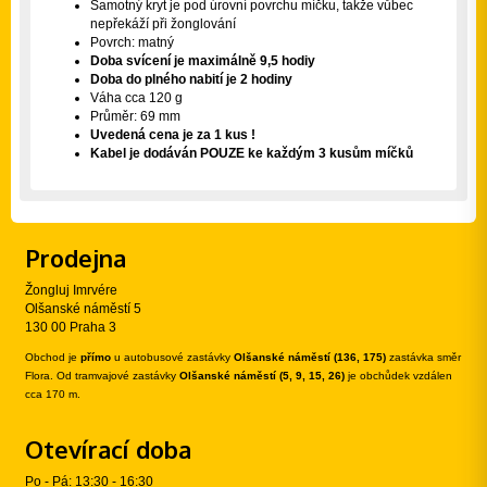
Samotný kryt je pod úrovní povrchu míčku, takže vůbec
nepřekáží při žonglování
Povrch: matný
Doba svícení je maximálně 9,5 hodiy
Doba do plného nabití je 2 hodiny
Váha cca 120 g
Průměr: 69 mm
Uvedená cena je za 1 kus !
Kabel je dodáván POUZE ke každým 3 kusům míčků
Prodejna
Žongluj Imrvére
Olšanské náměstí 5
130 00 Praha 3
Obchod je
přímo
u autobusové zastávky
Olšanské náměstí (136, 175)
zastávka směr
Flora. Od tramvajové zastávky
Olšanské náměstí (5, 9, 15, 26)
je obchůdek vzdálen
cca 170 m.
Otevírací doba
Po - Pá: 13:30 - 16:30