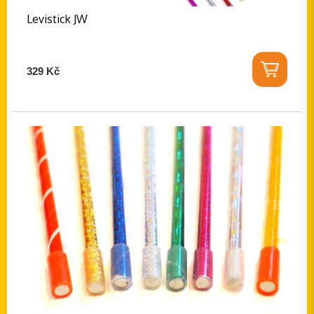
Levistick JW
329 Kč