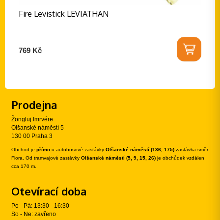
Fire Levistick LEVIATHAN
769 Kč
Prodejna
Žongluj Imrvére
Olšanské náměstí 5
130 00 Praha 3
Obchod je
přímo
u autobusové zastávky
Olšanské náměstí (136, 175)
zastávka směr
Flora. Od tramvajové zastávky
Olšanské náměstí (5, 9, 15, 26)
je obchůdek vzdálen
cca 170 m.
Otevírací doba
Po - Pá: 13:30 - 16:30
So - Ne: zavřeno