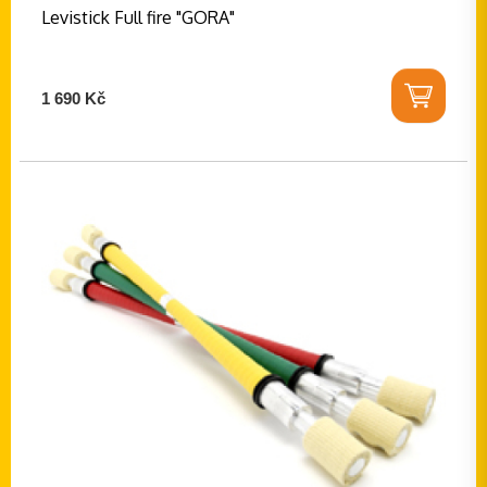
Levistick Full fire "GORA"
1 690 Kč