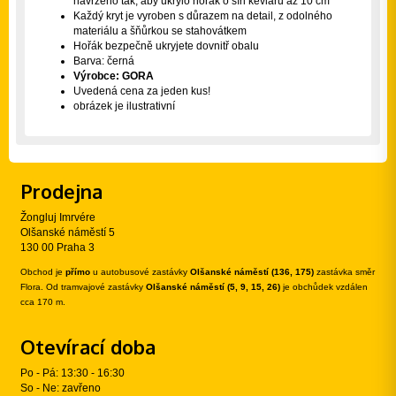
navrženo tak, aby ukrylo hořák o šíři kevlaru až 10 cm
Každý kryt je vyroben s důrazem na detail, z odolného
materiálu a šňůrkou se stahovátkem
Hořák bezpečně ukryjete dovnitř obalu
Barva: černá
Výrobce: GORA
Uvedená cena za jeden kus!
obrázek je ilustrativní
Prodejna
Žongluj Imrvére
Olšanské náměstí 5
130 00 Praha 3
Obchod je
přímo
u autobusové zastávky
Olšanské náměstí (136, 175)
zastávka směr
Flora. Od tramvajové zastávky
Olšanské náměstí (5, 9, 15, 26)
je obchůdek vzdálen
cca 170 m.
Otevírací doba
Po - Pá: 13:30 - 16:30
So - Ne: zavřeno