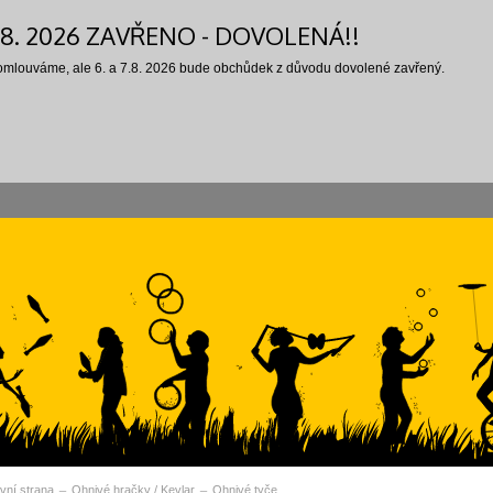
7.8. 2026 ZAVŘENO - DOVOLENÁ!!
 omlouváme, ale 6. a 7.8. 2026 bude obchůdek z důvodu dovolené zavřený.
vní strana
Ohnivé hračky / Kevlar
Ohnivé tyče
vní