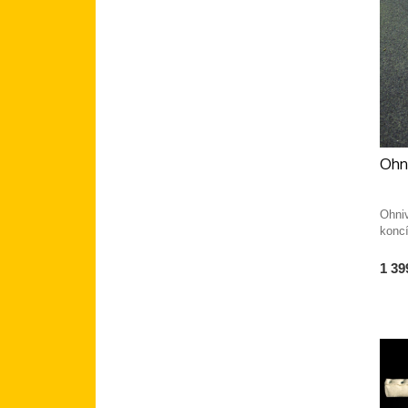
Ohni
Ohni
konc
1 39