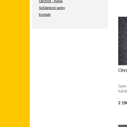
Obchod - mapa
Spřátelené weby
Kontakt
Ohni
Spec
každ
2 19