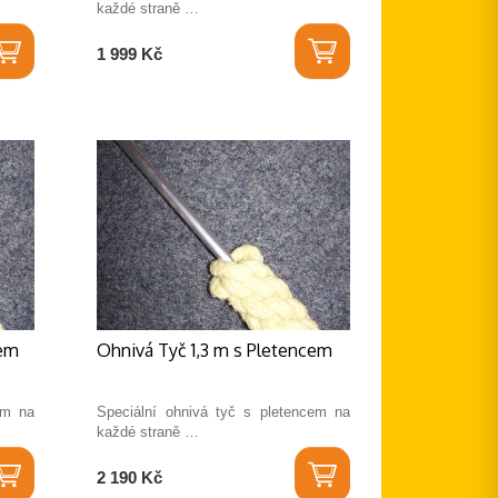
každé straně …
1 999 Kč
cem
Ohnivá Tyč 1,3 m s Pletencem
em na
Speciální ohnivá tyč s pletencem na
každé straně …
2 190 Kč