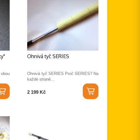
ky"
Ohnivá tyč SERIES
 obou
Ohnivá tyč SERIES Proč SERIES? Na
každé straně…
2 199 Kč