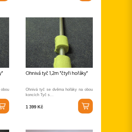
y"
Ohnivá tyč 1,2m "čtyři hořáky"
 obou
Ohnivá tyč se dvěma hořáky na obou
koncích Tyč s…
1 399 Kč