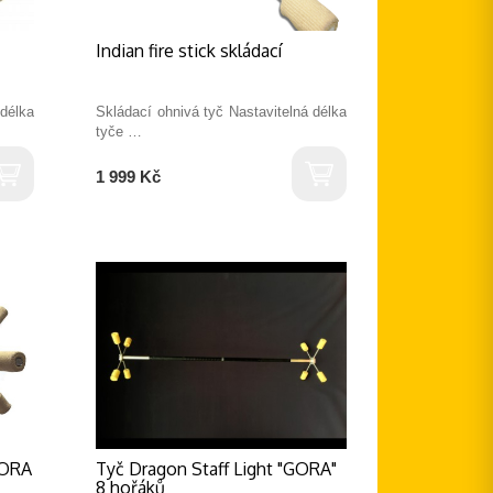
Indian fire stick skládací
 délka
Skládací ohnivá tyč Nastavitelná délka
tyče …
1 999 Kč
GORA
Tyč Dragon Staff Light "GORA"
8 hořáků