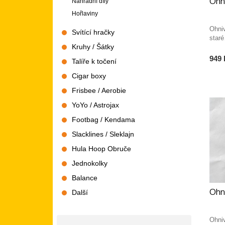
Ohni
Náhradní díly
Hořlaviny
Ohni
Svítící hračky
star
Kruhy / Šátky
949 
Talíře k točení
Cigar boxy
Frisbee / Aerobie
YoYo / Astrojax
Footbag / Kendama
Slacklines / Sleklajn
Hula Hoop Obruče
Jednokolky
Balance
Ohni
Další
Ohni