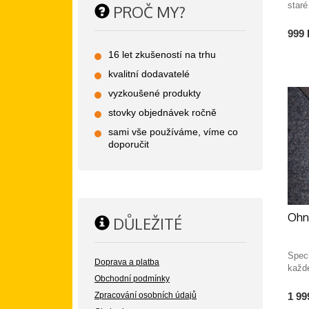
star
PROČ MY?
999 
16 let zkušeností na trhu
kvalitní dodavatelé
vyzkoušené produkty
stovky objednávek ročně
sami vše používáme, víme co
doporučit
Ohni
DŮLEŽITÉ
Spec
Doprava a platba
každ
Obchodní podmínky
1 99
Zpracování osobních údajů