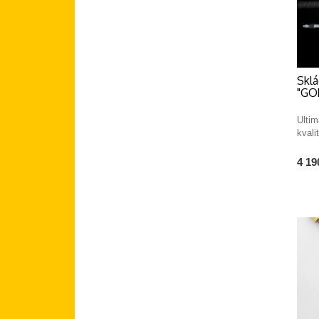
Sklá
"GO
Ultim
kvali
4 19