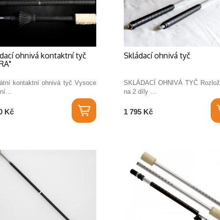
dací ohnivá kontaktní tyč
Skládací ohnivá tyč
RA"
átní kontaktní ohnivá tyč Vysoce
SKLÁDACÍ OHNIVÁ TYČ Rozloži
tní…
na 2 díly …
0 Kč
1 795 Kč