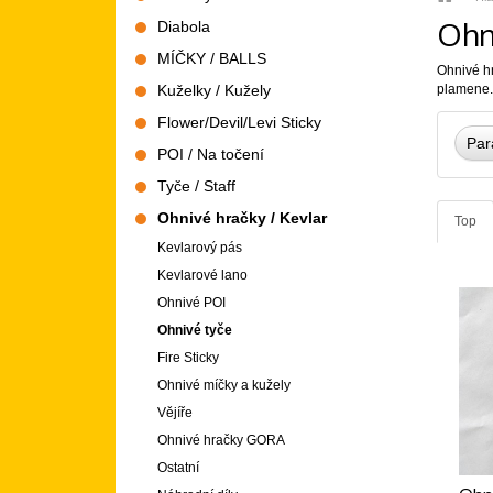
strana
Ohn
Diabola
MÍČKY / BALLS
Ohnivé hr
Kuželky / Kužely
plamene.
Flower/Devil/Levi Sticky
Par
POI / Na točení
Tyče / Staff
Ohnivé hračky / Kevlar
Top
Kevlarový pás
Kevlarové lano
Ohnivé POI
Ohnivé tyče
Fire Sticky
Ohnivé míčky a kužely
Vějíře
Ohnivé hračky GORA
Ostatní