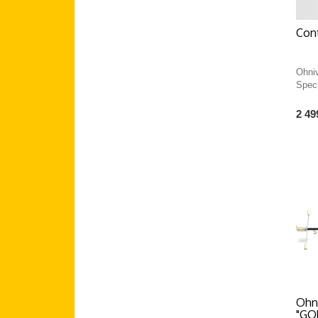
Cont
Ohniv
Spec
2 49
Ohni
"GOR