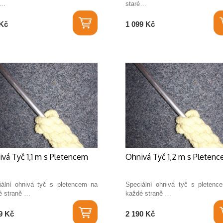
é…
staré…
Kč
1 099 Kč
vá Tyč 1,1 m s Pletencem
Ohnivá Tyč 1,2 m s Pleten
iální ohnivá tyč s pletencem na
Speciální ohnivá tyč s pletenc
é straně …
každé straně …
9 Kč
2 190 Kč