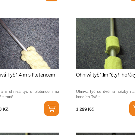
vá Tyč 1,4 m s Pletencem
Ohnivá tyč 1,1m "čtyři hořák
iální ohnivá tyč s pletencem na
Ohnivá tyč se dvěma hořáky na
é straně …
koncích Tyč s…
0 Kč
1 299 Kč