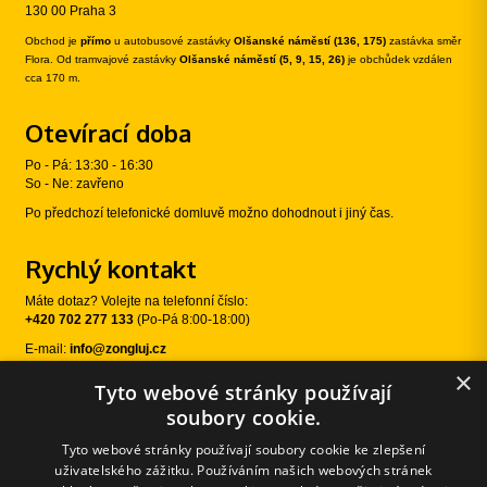
130 00 Praha 3
Obchod je
přímo
u autobusové zastávky
Olšanské náměstí (136, 175)
zastávka směr
Flora. Od tramvajové zastávky
Olšanské náměstí (5, 9, 15, 26)
je obchůdek vzdálen
cca 170 m.
Otevírací doba
Po - Pá: 13:30 - 16:30
So - Ne: zavřeno
Po předchozí telefonické domluvě možno dohodnout i jiný čas.
Rychlý kontakt
Máte dotaz? Volejte na telefonní číslo:
+420 702 277 133
(Po-Pá 8:00-18:00)
E-mail:
info@zongluj.cz
×
Tyto webové stránky používají
Sledujte nás
soubory cookie.
Tyto webové stránky používají soubory cookie ke zlepšení
uživatelského zážitku. Používáním našich webových stránek