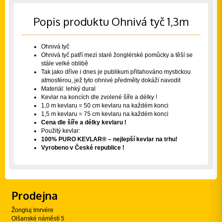
Popis produktu Ohnivá tyč 1,3m
Ohnivá tyč
Ohnivá tyč patří mezi staré žonglérské pomůcky a těší se
stále velké oblibě
Tak jako dříve i dnes je publikum přitahováno mystickou
atmosférou, jež tyto ohnivé předměty dokáží navodit
Materiál: lehký dural
Kevlar na koncích dle zvolené šíře a délky !
1,0 m kevlaru = 50 cm kevlaru na každém konci
1,5 m kevlaru = 75 cm kevlaru na každém konci
Cena dle šíře a délky kevlaru !
Použitý kevlar:
100% PURO KEVLAR® – nejlepší kevlar na trhu!
Vyrobeno v České republice !
Prodejna
Žongluj Imrvére
Olšanské náměstí 5