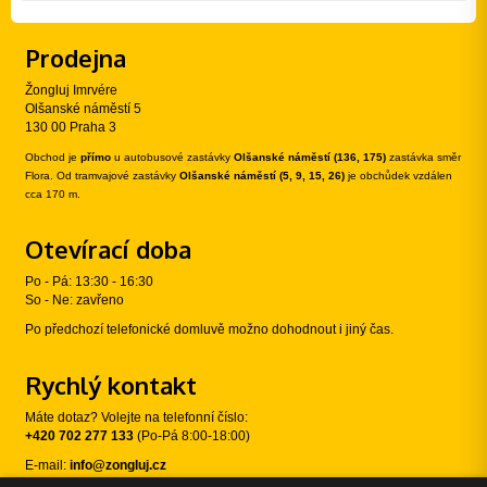
Prodejna
Žongluj Imrvére
Olšanské náměstí 5
130 00 Praha 3
Obchod je
přímo
u autobusové zastávky
Olšanské náměstí (136, 175)
zastávka směr
Flora. Od tramvajové zastávky
Olšanské náměstí (5, 9, 15, 26)
je obchůdek vzdálen
cca 170 m.
Otevírací doba
Po - Pá: 13:30 - 16:30
So - Ne: zavřeno
Po předchozí telefonické domluvě možno dohodnout i jiný čas.
Rychlý kontakt
Máte dotaz? Volejte na telefonní číslo:
+420 702 277 133
(Po-Pá 8:00-18:00)
E-mail:
info@zongluj.cz