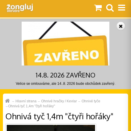
14.8. 2026 ZAVŘENO
Velice se omlouváme, ale 14..8. 2026 bude obchůdek zavřený.
Hlavní strana
Ohnivé hračky / Kevlar
Ohnivé tyče
Ohnivá tyč 1,4m "čtyři hořáky"
Ohnivá tyč 1,4m "čtyři hořáky"