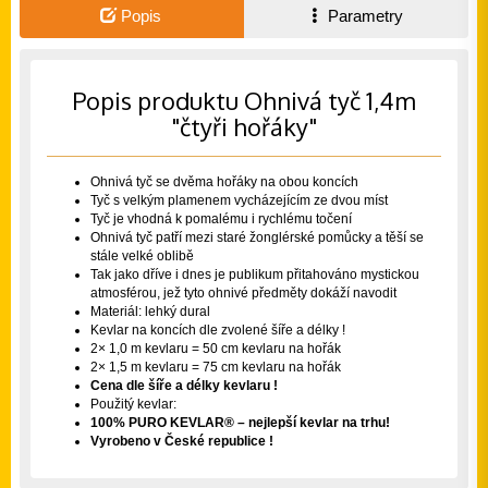
Popis
Parametry
Popis produktu Ohnivá tyč 1,4m
"čtyři hořáky"
Ohnivá tyč se dvěma hořáky na obou koncích
Tyč s velkým plamenem vycházejícím ze dvou míst
Tyč je vhodná k pomalému i rychlému točení
Ohnivá tyč patří mezi staré žonglérské pomůcky a těší se
stále velké oblibě
Tak jako dříve i dnes je publikum přitahováno mystickou
atmosférou, jež tyto ohnivé předměty dokáží navodit
Materiál: lehký dural
Kevlar na koncích dle zvolené šíře a délky !
2× 1,0 m kevlaru = 50 cm kevlaru na hořák
2× 1,5 m kevlaru = 75 cm kevlaru na hořák
Cena dle šíře a délky kevlaru !
Použitý kevlar:
100% PURO KEVLAR® – nejlepší kevlar na trhu!
Vyrobeno v České republice !