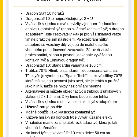
Dragon Staff 10 hořáků
Dragonstaff 10 je nejpraktičtější tyč 2 v 1!
V zásadě se jedná o dvě rekvizity v jednom: Jednodílnou
ohnivou kontaktní tyč (nebo skládací kontaktní tyč) s dragon
adaptérem. Jste cestovatel? Pak je pro vás skládací verze
tím nejpraktičtějším nástrojem. Po rozebrání hůlky i
adaptéru se všechny díly vejdou do malého sáčku
vhodného pro odbavené zavazadlo. Zároveň získáte
profesionální, silnou a pevnou, dokonale vyváženou
kontaktní tyč a 10hlavou dragon tyč.
Dragonstaff 10:
Standardní varianta je 166 cm.
Trubka: 7075 Hliník je standardní, doporučená varianta.
Tělo tyče je vyrobeno z "Space Tech" hliníkové slitiny 7075,
která má stejnou pevnost jako ocel, ale je lehká a pružná
jako hliník, takže se nikdy nezlomí ani neohne.
Alternativně si můžete objednat tyč s trubkou z uhlíkových
vláken (22 x 1,5 mm): Díky tomu bude super lehká
V zásadě se jedná o ohnivou kontaktní tyč s adaptérem
Úžasně rotuje po těle
Možné použít i jako klasickou kontaktní tyč
Křížové hořáky na koncích tyče vytváří úžasné efekty
V nabídce máme za příplatek rozkládací tyč, která je tak
vhodná k přenášení
Na konci tyče je kevlar šíře 10 cm o délce 50 cm na