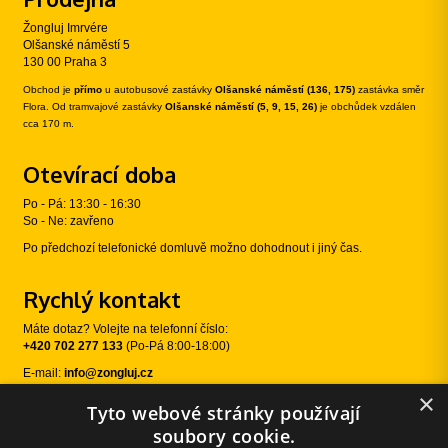
Žongluj Imrvére
Olšanské náměstí 5
130 00 Praha 3
Obchod je
přímo
u autobusové zastávky
Olšanské náměstí (136, 175)
zastávka směr
Flora. Od tramvajové zastávky
Olšanské náměstí (5, 9, 15, 26)
je obchůdek vzdálen
cca 170 m.
Otevírací doba
Po - Pá: 13:30 - 16:30
So - Ne: zavřeno
Po předchozí telefonické domluvě možno dohodnout i jiný čas.
Rychlý kontakt
Máte dotaz? Volejte na telefonní číslo:
+420 702 277 133
(Po-Pá 8:00-18:00)
E-mail:
info@zongluj.cz
×
Tyto webové stránky používají
Sledujte nás
soubory cookie.