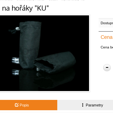
t na hořáky "KU"
Dostup
Cena
Cena b
Popis
Parametry