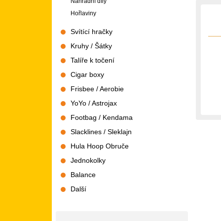
Náhradní díly
Hořlaviny
Svítící hračky
Kruhy / Šátky
Talíře k točení
Cigar boxy
Frisbee / Aerobie
YoYo / Astrojax
Footbag / Kendama
Slacklines / Sleklajn
Hula Hoop Obruče
Jednokolky
Balance
Další