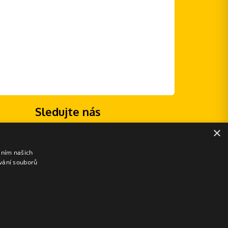
Sledujte nás
×
áním našich
vání souborů
E-shopové řešení od: