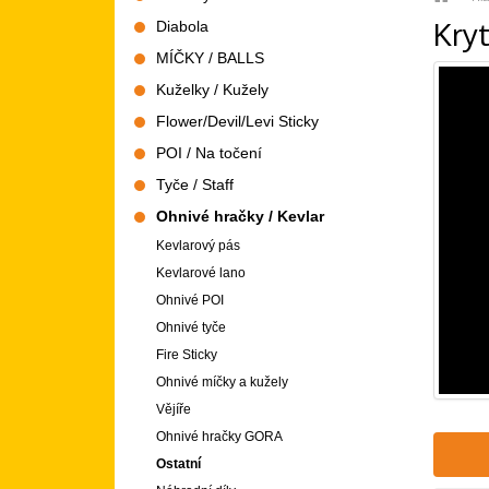
Kry
Diabola
MÍČKY / BALLS
Kuželky / Kužely
Flower/Devil/Levi Sticky
POI / Na točení
Tyče / Staff
Ohnivé hračky / Kevlar
Kevlarový pás
Kevlarové lano
Ohnivé POI
Ohnivé tyče
Fire Sticky
Ohnivé míčky a kužely
Vějíře
Ohnivé hračky GORA
Ostatní