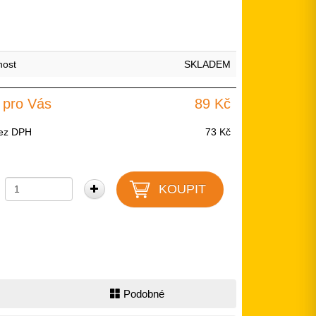
nost
SKLADEM
 pro Vás
89 Kč
ez DPH
73 Kč
Podobné