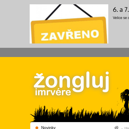
6. a 
Velice se
Novinky
Hla