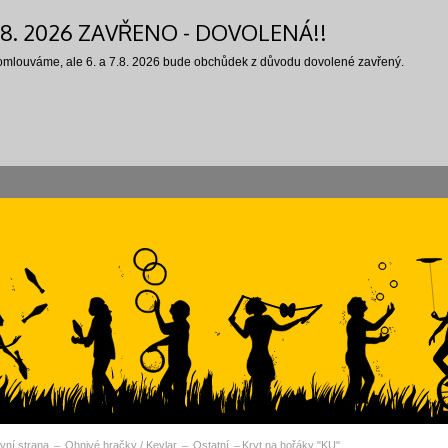
7.8. 2026 ZAVŘENO - DOVOLENÁ!!
 omlouváme, ale 6. a 7.8. 2026 bude obchůdek z důvodu dovolené zavřený.
vní strana
Ohnivé hračky / Kevlar
Ostatní
Kryt na hořáky "KU"