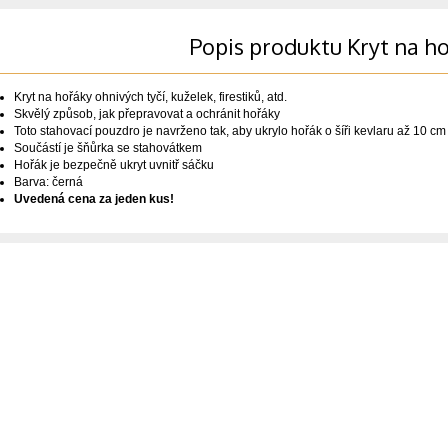
Popis produktu Kryt na h
Kryt na hořáky ohnivých tyčí, kuželek, firestiků, atd.
Skvělý způsob, jak přepravovat a ochránit hořáky
Toto stahovací pouzdro je navrženo tak, aby ukrylo hořák o šíři kevlaru až 10 cm
Součástí je šňůrka se stahovátkem
Hořák je bezpečně ukryt uvnitř sáčku
Barva: černá
Uvedená cena za jeden kus!