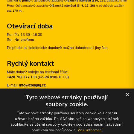
Obchod je
přímo
u autobusové zastávky
Olšanské náměstí (136, 175)
zastávka směr
Flora. Od tramvajové zastávky
Olšanské náměstí (5, 9, 15, 26)
je obchůdek vzdálen
cca 170 m.
Otevírací doba
Po - Pá: 13:30 - 16:30
So - Ne: zavřeno
Po předchozí telefonické domluvě možno dohodnout i jiný čas.
Rychlý kontakt
Máte dotaz? Volejte na telefonní číslo:
+420 702 277 133
(Po-Pá 8:00-18:00)
E-mail:
info@zongluj.cz
×
Tyto webové stránky používají
Sledujte nás
soubory cookie.
Tyto webové stránky používají soubory cookie ke zlepšení
uživatelského zážitku. Používáním našich webových stránek
souhlasíte se všemi soubory cookie v souladu s našimi zásadami
používání souborů cookie.
Více informací