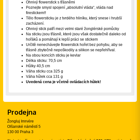
Ohnivý flowerstick s třásněmi
Poznejte smysl spojení „absolutní vláda“, vláda nad
firestickem!!
Tělo flowersticku je z tvrdého hliníku, který snese i hrubší
zacházení.
Ohnivý stick patří mezi velmi staré žonglérské pomůcky
Na sticku jsou třásně, které jsou však dostatečně daleko od
hořáků a pomáhají k lepší práci se stickem
Určitě nenechávejte flowerstick hořet bez pohybu, aby se
třásně zbytečně nepoškodily a silikon se nepřehříval.
Na obou koncích sticku je kevlar
Délka sticku: 70,5 cm
Hůlky 40,5 cm
Váha sticku cca 325 g
Váha hůlek cca 131 g
Uvedená cena je včetně ovládacích hůlek!
Prodejna
Žongluj Imrvére
Olšanské náměstí 5
130 00 Praha 3