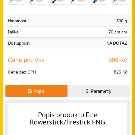
Hmotnost
300 g
Délka
70 cm cm
Dostupnost
NA DOTAZ
Cena pro Vás
999 Kč
Cena bez DPH
825 Kč
Popis
Parametry
Popis produktu Fire
flowerstick/firestick FNG