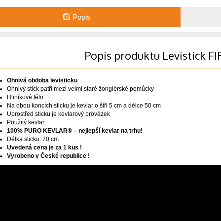
Popis
Popis produktu Levistick FI
Ohnivá obdoba levisticku
Ohnivý stick patří mezi velmi staré žonglérské pomůcky
Hliníkové tělo
Na obou koncích sticku je kevlar o šíři 5 cm a délce 50 cm
Uprostřed sticku je kevlarový provázek
Použitý kevlar:
100% PURO KEVLAR® – nejlepší kevlar na trhu!
Délka sticku: 70 cm
Uvedená cena je za 1 kus !
Vyrobeno v České republice !