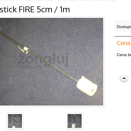
stick FIRE 5cm / 1m
Dostup
Cena
Cena b