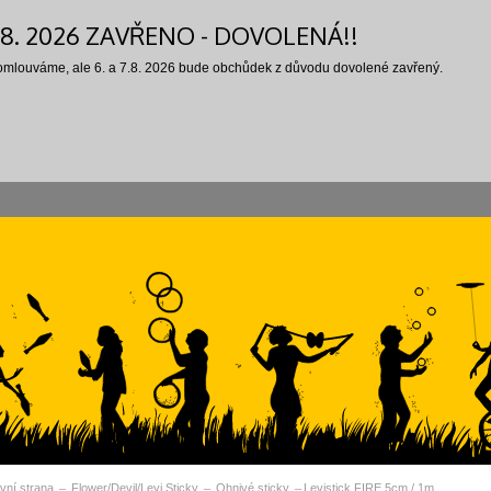
7.8. 2026 ZAVŘENO - DOVOLENÁ!!
 omlouváme, ale 6. a 7.8. 2026 bude obchůdek z důvodu dovolené zavřený.
vní strana
Flower/Devil/Levi Sticky
Ohnivé sticky
Levistick FIRE 5cm / 1m