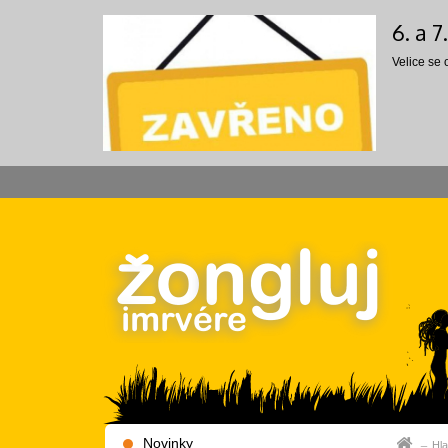
6. a 
Velice se
Novinky
Hla