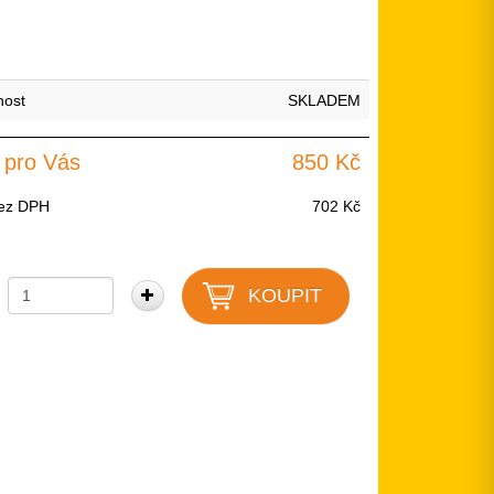
nost
SKLADEM
 pro Vás
850 Kč
ez DPH
702 Kč