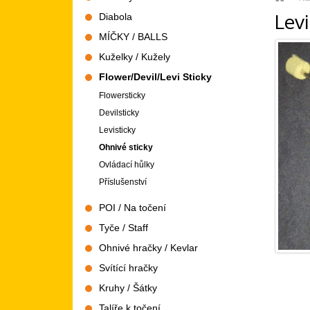
Levi
Diabola
MÍČKY / BALLS
Kuželky / Kužely
Flower/Devil/Levi Sticky
Flowersticky
Devilsticky
Levisticky
Ohnivé sticky
Ovládací hůlky
Příslušenství
POI / Na točení
Tyče / Staff
Ohnivé hračky / Kevlar
Svítící hračky
Kruhy / Šátky
Talíře k točení