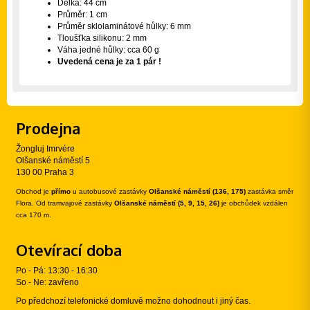
Délka: 44 cm
Průměr: 1 cm
Průměr sklolaminátové hůlky: 6 mm
Tloušťka silikonu: 2 mm
Váha jedné hůlky: cca 60 g
Uvedená cena je za 1 pár !
Prodejna
Žongluj Imrvére
Olšanské náměstí 5
130 00 Praha 3
Obchod je
přímo
u autobusové zastávky
Olšanské náměstí (136, 175)
zastávka směr
Flora. Od tramvajové zastávky
Olšanské náměstí (5, 9, 15, 26)
je obchůdek vzdálen
cca 170 m.
Otevírací doba
Po - Pá: 13:30 - 16:30
So - Ne: zavřeno
Po předchozí telefonické domluvě možno dohodnout i jiný čas.