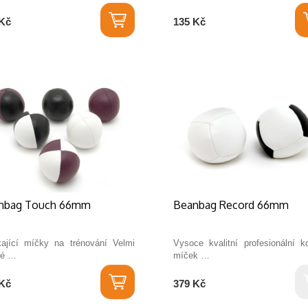
Kč
135 Kč
nbag Touch 66mm
Beanbag Record 66mm
kající míčky na trénování Velmi
Vysoce kvalitní profesionální k
né …
míček …
Kč
379 Kč