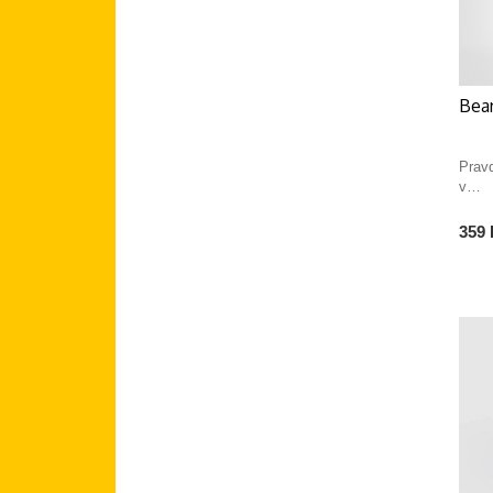
Bean
Prav
v…
359 