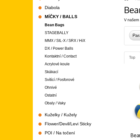
strana
Bea
Diabola
MÍČKY / BALLS
V našem o
Bean Bags
STAGEBALLY
Par
MMX / SIL-X / SRX / HiX
DX / Power Balls
Kontaktní / Contact
Top
Acrylové koule
Skákací
Svítící / Fosforové
Ohnivé
Ostatní
Obaly / Vaky
Kuželky / Kužely
Flower/Devil/Levi Sticky
POI / Na točení
Bea