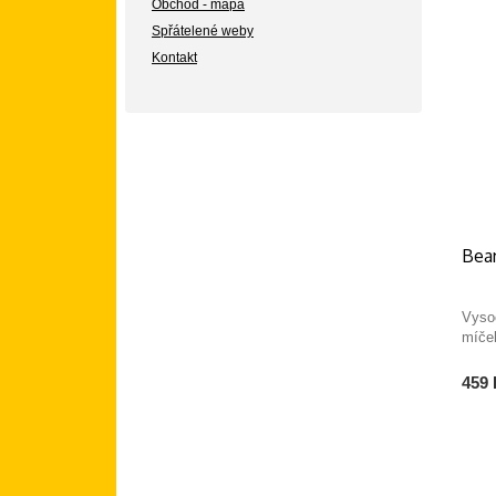
Obchod - mapa
Spřátelené weby
Kontakt
Bean
Vyso
míče
459 