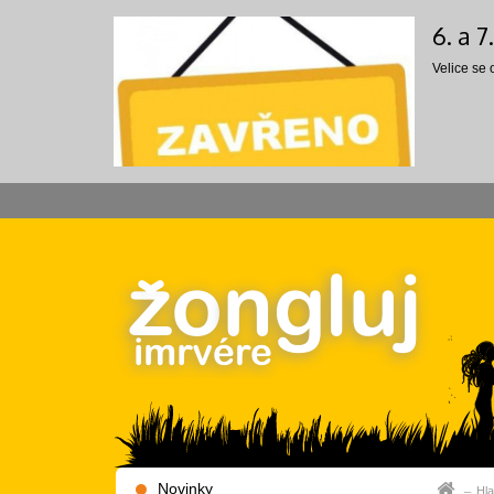
6. a 
Velice se
Novinky
Hla
Hla