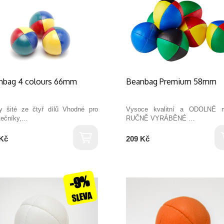
nbag 4 colours 66mm
Beanbag Premium 58mm
y šité ze čtyř dílů Vhodné pro
Vysoce kvalitní a ODOLNÉ 
tečníky,…
RUČNĚ VYRÁBĚNÉ …
Kč
209 Kč
-9%
SLEVA