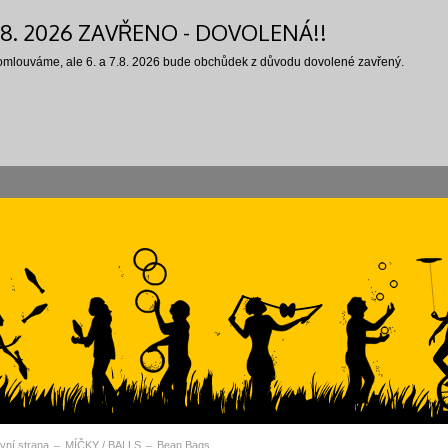
7.8. 2026 ZAVŘENO - DOVOLENÁ!!
 omlouváme, ale 6. a 7.8. 2026 bude obchůdek z důvodu dovolené zavřený.
vní strana
MÍČKY / BALLS
Bean Bags
vní