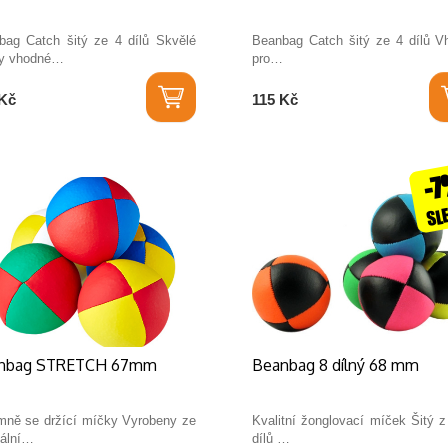
bag Catch šitý ze 4 dílů Skvělé
Beanbag Catch šitý ze 4 dílů V
y vhodné…
pro…
Kč
115 Kč
-
SL
nbag STRETCH 67mm
Beanbag 8 dílný 68 mm
emně se držící míčky Vyrobeny ze
Kvalitní žonglovací míček Šitý 
iální…
dílů …