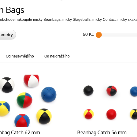
n Bags
bchodě nakoupíte míčky Beanbags, míčky Stageballs, míčky Contact, míčky skákací,
50 Kč
ametry
Od nejlevnějšího
Od nejdražšího
nbag Catch 62 mm
Beanbag Catch 56 mm