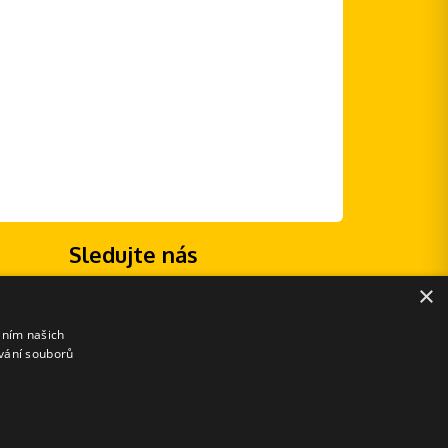
Sledujte nás
×
áním našich
vání souborů