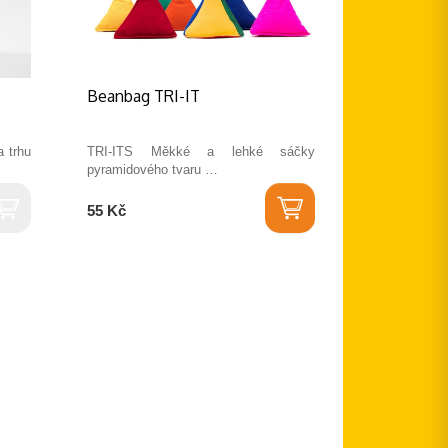
Beanbag TRI-IT
 trhu
TRI-ITS Měkké a lehké sáčky
pyramidového tvaru …
55 Kč