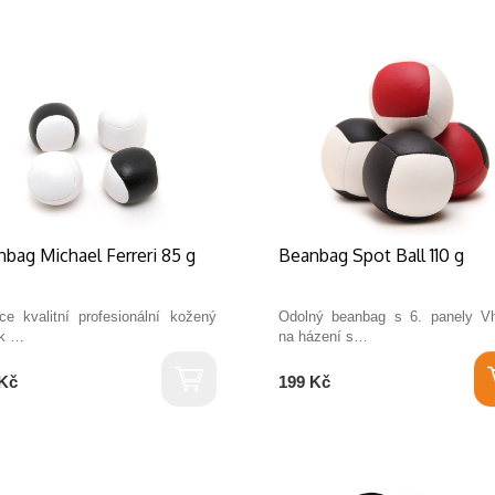
bag Michael Ferreri 85 g
Beanbag Spot Ball 110 g
ce kvalitní profesionální kožený
Odolný beanbag s 6. panely V
k …
na házení s…
Kč
199 Kč