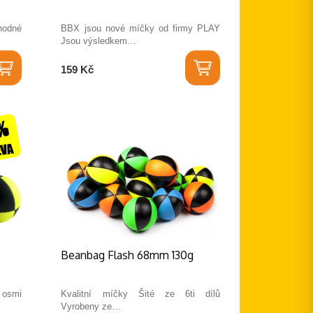
hodné
BBX jsou nové míčky od firmy PLAY
Jsou výsledkem…
159 Kč
7%
EVA
Beanbag Flash 68mm 130g
z osmi
Kvalitní míčky Šité ze 6ti dílů
Vyrobeny ze…