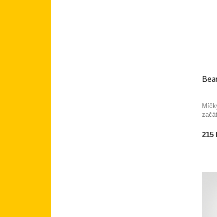
Bea
Míčk
začá
215 