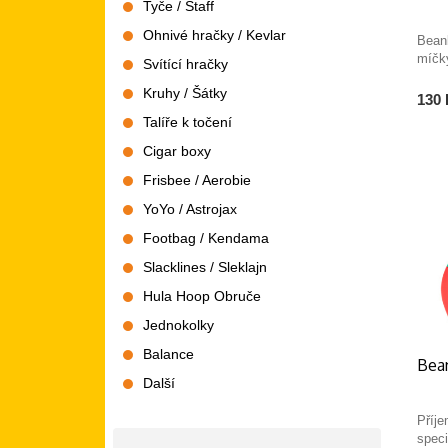
Tyče / Staff
Ohnivé hračky / Kevlar
Bean
míčk
Svítící hračky
Kruhy / Šátky
130 
Talíře k točení
Cigar boxy
Frisbee / Aerobie
YoYo / Astrojax
Footbag / Kendama
Slacklines / Sleklajn
Hula Hoop Obruče
Jednokolky
Balance
Bea
Další
Příj
spec