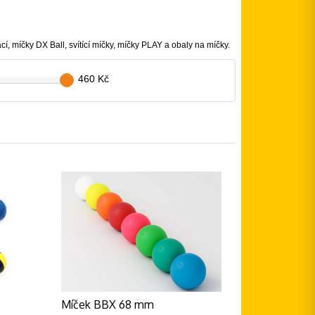
 míčky DX Ball, svítící míčky, míčky PLAY a obaly na míčky.
460 Kč
Míček BBX 68 mm