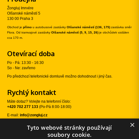
Žongluj Imrvére
Olšanské náměstí 5
130 00 Praha 3
Obchod je
přímo
u autobusové zastávky
Olšanské náměstí (136, 175)
zastávka směr
Flora. Od tramvajové zastávky
Olšanské náměstí (5, 9, 15, 26)
je obchůdek vzdálen
cca 170 m.
Otevírací doba
Po - Pá: 13:30 - 16:30
So - Ne: zavřeno
Po předchozí telefonické domluvě možno dohodnout i jiný čas.
Rychlý kontakt
Máte dotaz? Volejte na telefonní číslo:
+420 702 277 133
(Po-Pá 8:00-18:00)
E-mail:
info@zongluj.cz
×
Tyto webové stránky používají
Sledujte nás
soubory cookie.