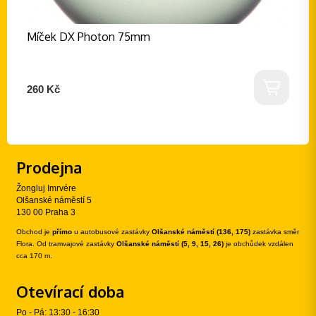
Míček DX Photon 75mm
260 Kč
Prodejna
Žongluj Imrvére
Olšanské náměstí 5
130 00 Praha 3
Obchod je
přímo
u autobusové zastávky
Olšanské náměstí (136, 175)
zastávka směr
Flora. Od tramvajové zastávky
Olšanské náměstí (5, 9, 15, 26)
je obchůdek vzdálen
cca 170 m.
Otevírací doba
Po - Pá: 13:30 - 16:30