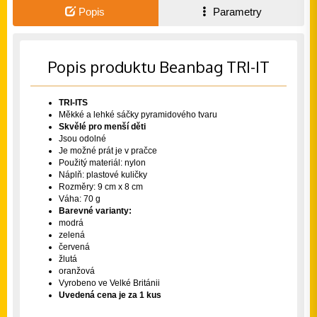
Popis
Parametry
Popis produktu Beanbag TRI-IT
TRI-ITS
Měkké a lehké sáčky pyramidového tvaru
Skvělé pro menší děti
Jsou odolné
Je možné prát je v pračce
Použitý materiál: nylon
Náplň: plastové kuličky
Rozměry: 9 cm x 8 cm
Váha: 70 g
Barevné varianty:
modrá
zelená
červená
žlutá
oranžová
Vyrobeno ve Velké Británii
Uvedená cena je za 1 kus