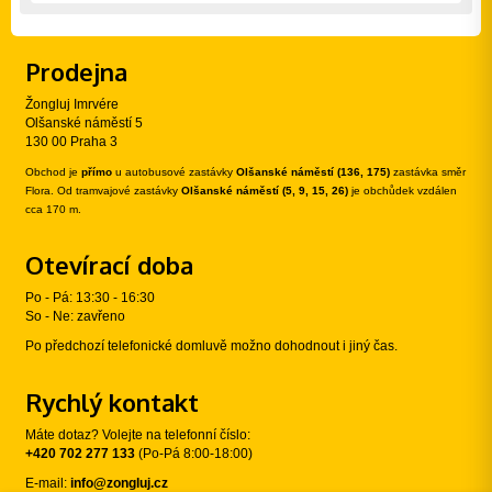
Prodejna
Žongluj Imrvére
Olšanské náměstí 5
130 00 Praha 3
Obchod je
přímo
u autobusové zastávky
Olšanské náměstí (136, 175)
zastávka směr
Flora. Od tramvajové zastávky
Olšanské náměstí (5, 9, 15, 26)
je obchůdek vzdálen
cca 170 m.
Otevírací doba
Po - Pá: 13:30 - 16:30
So - Ne: zavřeno
Po předchozí telefonické domluvě možno dohodnout i jiný čas.
Rychlý kontakt
Máte dotaz? Volejte na telefonní číslo:
+420 702 277 133
(Po-Pá 8:00-18:00)
E-mail:
info@zongluj.cz