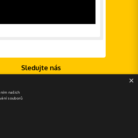
Sledujte nás
×
áním našich
vání souborů
E-shopové řešení od: