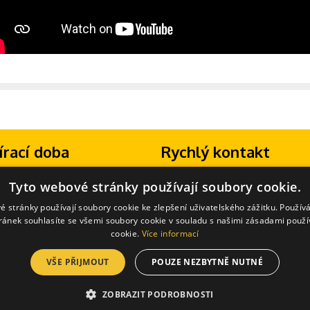
írací doba
Rychlý kontakt
13:30 - 16:30
Máte dotaz? Volejte na telefonní číslo:
Tyto webové stránky používají soubory cookie.
zavřeno
+420 702 277 133
(Po-Pá 8:00-18:00)
hozí telefonické domluvě možno
E-mail:
info@zongluj.cz
é stránky používají soubory cookie ke zlepšení uživatelského zážitku. Použív
 i jiný čas.
ránek souhlasíte se všemi soubory cookie v souladu s našimi zásadami použí
cookie.
Více informací
VŠE PŘIJMOUT
POUZE NEZBYTNĚ NUTNÉ
 cookies
ZOBRAZIT PODROBNOSTI