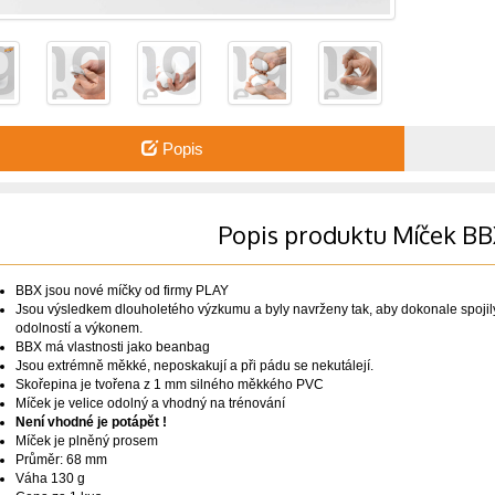
Popis
Popis produktu Míček B
BBX jsou nové míčky od firmy PLAY
Jsou výsledkem dlouholetého výzkumu a byly navrženy tak, aby dokonale spojil
odolností a výkonem.
BBX má vlastnosti jako beanbag
Jsou extrémně měkké, neposkakují a při pádu se nekutálejí.
Skořepina je tvořena z 1 mm silného měkkého PVC
Míček je velice odolný a vhodný na trénování
Není vhodné je potápět !
Míček je plněný prosem
Průměr: 68 mm
Váha 130 g