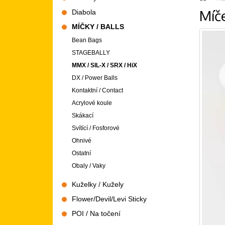
Míč
Diabola
MÍČKY / BALLS
Bean Bags
STAGEBALLY
MMX / SIL-X / SRX / HiX
DX / Power Balls
Kontaktní / Contact
Acrylové koule
Skákací
Svítící / Fosforové
Ohnivé
Ostatní
Obaly / Vaky
Kuželky / Kužely
Flower/Devil/Levi Sticky
POI / Na točení