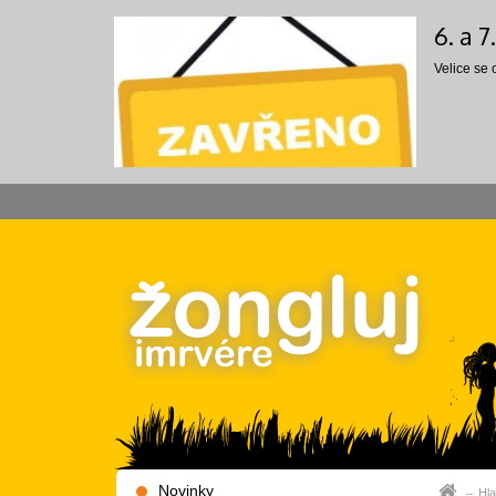
6. a 
Velice se
Novinky
Hla