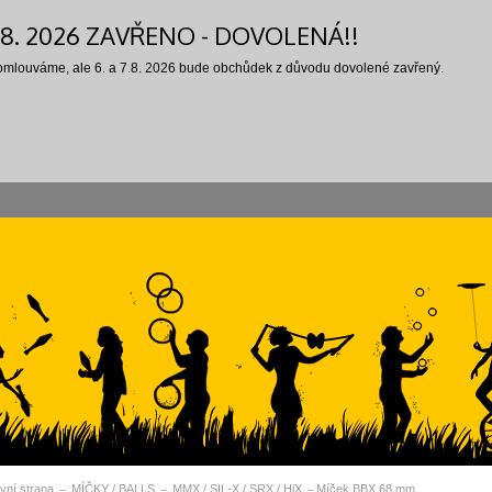
7.8. 2026 ZAVŘENO - DOVOLENÁ!!
 omlouváme, ale 6. a 7.8. 2026 bude obchůdek z důvodu dovolené zavřený.
vní strana
MÍČKY / BALLS
MMX / SIL-X / SRX / HiX
Míček BBX 68 mm