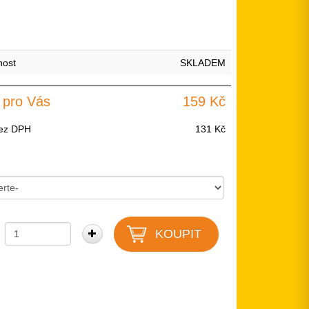
nost
SKLADEM
 pro Vás
159 Kč
ez DPH
131 Kč