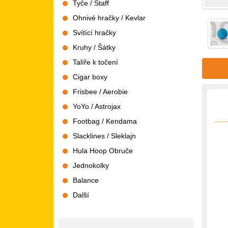
Tyče / Staff
Ohnivé hračky / Kevlar
Svítící hračky
Kruhy / Šátky
Talíře k točení
Cigar boxy
Frisbee / Aerobie
YoYo / Astrojax
Footbag / Kendama
Slacklines / Sleklajn
Hula Hoop Obruče
Jednokolky
Balance
Další