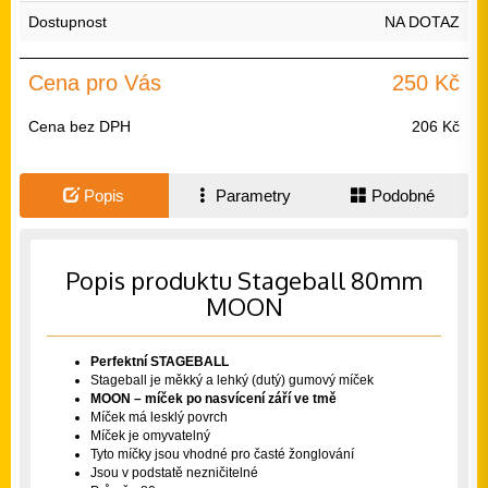
Dostupnost
NA DOTAZ
Cena pro Vás
250 Kč
Cena bez DPH
206 Kč
Popis
Parametry
Podobné
Popis produktu Stageball 80mm
MOON
Perfektní STAGEBALL
Stageball je měkký a lehký (dutý) gumový míček
MOON – míček po nasvícení září ve tmě
Míček má lesklý povrch
Míček je omyvatelný
Tyto míčky jsou vhodné pro časté žonglování
Jsou v podstatě nezničitelné