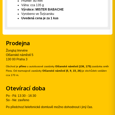
Průměr: 80 mm
Váha: cca 135 g
Výrobce: MISTER BABACHE
Vyrobeno ve Švýcarsku
Uvedená cena je za 1 kus
Prodejna
Žongluj Imrvére
Olšanské náměstí 5
130 00 Praha 3
Obchod je
přímo
u autobusové zastávky
Olšanské náměstí (136, 175)
zastávka směr
Flora. Od tramvajové zastávky
Olšanské náměstí (5, 9, 15, 26)
je obchůdek vzdálen
cca 170 m.
Otevírací doba
Po - Pá: 13:30 - 16:30
So - Ne: zavřeno
Po předchozí telefonické domluvě možno dohodnout i jiný čas.