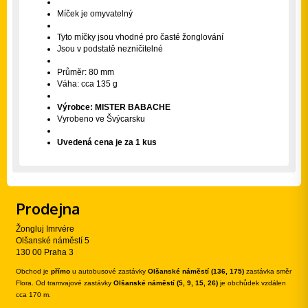
Míček je omyvatelný
Tyto míčky jsou vhodné pro časté žonglování
Jsou v podstatě nezničitelné
Průměr: 80 mm
Váha: cca 135 g
Výrobce: MISTER BABACHE
Vyrobeno ve Švýcarsku
Uvedená cena je za 1 kus
Prodejna
Žongluj Imrvére
Olšanské náměstí 5
130 00 Praha 3
Obchod je
přímo
u autobusové zastávky
Olšanské náměstí (136, 175)
zastávka směr
Flora. Od tramvajové zastávky
Olšanské náměstí (5, 9, 15, 26)
je obchůdek vzdálen
cca 170 m.