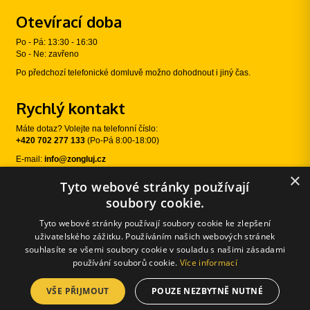
Otevírací doba
Po - Pá: 13:30 - 16:30
So - Ne: zavřeno
Po předchozí telefonické domluvě možno dohodnout i jiný čas.
Rychlý kontakt
Máte dotaz? Volejte na telefonní číslo:
+420 702 277 133
(Po-Pá 8:00-18:00)
E-mail:
info@zongluj.cz
×
Tyto webové stránky používají
Sledujte nás
soubory cookie.
Tyto webové stránky používají soubory cookie ke zlepšení
uživatelského zážitku. Používáním našich webových stránek
souhlasíte se všemi soubory cookie v souladu s našimi zásadami
používání souborů cookie.
Více informací
VŠE PŘIJMOUT
POUZE NEZBYTNĚ NUTNÉ
© 2026 Žongluj.cz |
E-shopové řešení od:
Používání cookies
|