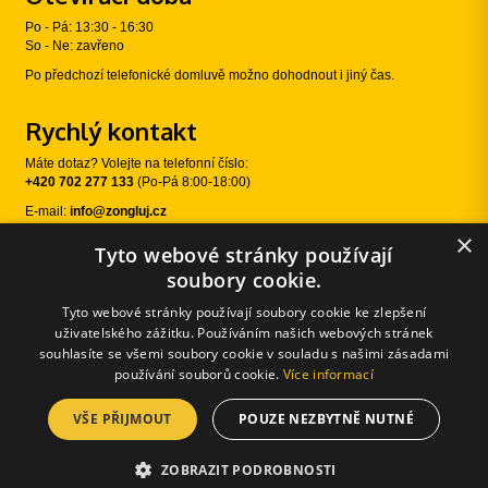
Po - Pá: 13:30 - 16:30
So - Ne: zavřeno
Po předchozí telefonické domluvě možno dohodnout i jiný čas.
Rychlý kontakt
Máte dotaz? Volejte na telefonní číslo:
+420 702 277 133
(Po-Pá 8:00-18:00)
E-mail:
info@zongluj.cz
×
Tyto webové stránky používají
Sledujte nás
soubory cookie.
Tyto webové stránky používají soubory cookie ke zlepšení
uživatelského zážitku. Používáním našich webových stránek
souhlasíte se všemi soubory cookie v souladu s našimi zásadami
používání souborů cookie.
Více informací
VŠE PŘIJMOUT
POUZE NEZBYTNĚ NUTNÉ
© 2026 Žongluj.cz |
E-shopové řešení od:
Používání cookies
|
Změnit nastavení cookies
ZOBRAZIT PODROBNOSTI