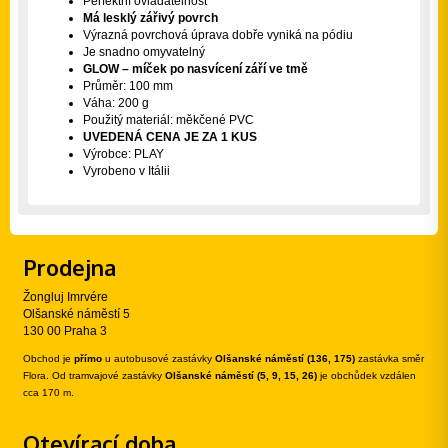
Perfektní ovladatelnost
Má lesklý zářivý povrch
Výrazná povrchová úprava dobře vyniká na pódiu
Je snadno omyvatelný
GLOW – míček po nasvícení září ve tmě
Průměr: 100 mm
Váha: 200 g
Použitý materiál: měkčené PVC
UVEDENÁ CENA JE ZA 1 KUS
Výrobce: PLAY
Vyrobeno v Itálii
Prodejna
Žongluj Imrvére
Olšanské náměstí 5
130 00 Praha 3
Obchod je
přímo
u autobusové zastávky
Olšanské náměstí (136, 175)
zastávka směr
Flora. Od tramvajové zastávky
Olšanské náměstí (5, 9, 15, 26)
je obchůdek vzdálen
cca 170 m.
Otevírací doba