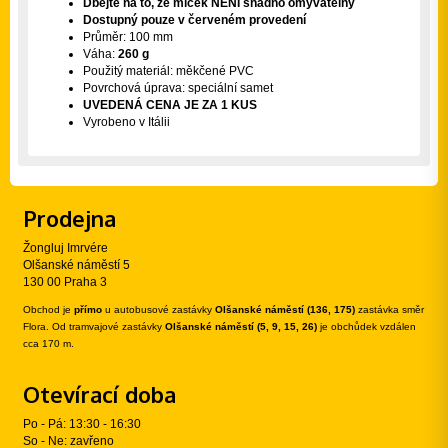
Dbejte na to, že míček NENÍ snadno omyvatelný
Dostupný pouze v červeném provedení
Průměr: 100 mm
Váha:
260 g
Použitý materiál: měkčené PVC
Povrchová úprava: speciální samet
UVEDENÁ CENA JE ZA 1 KUS
Vyrobeno v Itálii
Prodejna
Žongluj Imrvére
Olšanské náměstí 5
130 00 Praha 3
Obchod je
přímo
u autobusové zastávky
Olšanské náměstí (136, 175)
zastávka směr
Flora. Od tramvajové zastávky
Olšanské náměstí (5, 9, 15, 26)
je obchůdek vzdálen
cca 170 m.
Otevírací doba
Po - Pá: 13:30 - 16:30
So - Ne: zavřeno