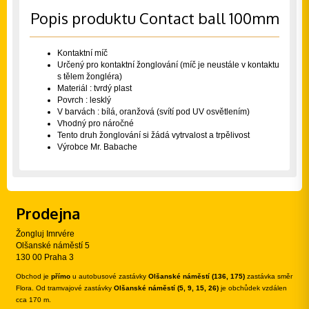
Popis produktu Contact ball 100mm
Kontaktní míč
Určený pro kontaktní žonglování (míč je neustále v kontaktu
s tělem žongléra)
Materiál : tvrdý plast
Povrch : lesklý
V barvách : bílá, oranžová (svítí pod UV osvětlením)
Vhodný pro náročné
Tento druh žonglování si žádá vytrvalost a trpělivost
Výrobce Mr. Babache
Prodejna
Žongluj Imrvére
Olšanské náměstí 5
130 00 Praha 3
Obchod je
přímo
u autobusové zastávky
Olšanské náměstí (136, 175)
zastávka směr
Flora. Od tramvajové zastávky
Olšanské náměstí (5, 9, 15, 26)
je obchůdek vzdálen
cca 170 m.