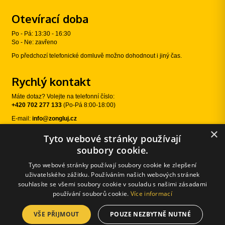
Otevírací doba
Po - Pá: 13:30 - 16:30
So - Ne: zavřeno
Po předchozí telefonické domluvě možno dohodnout i jiný čas.
Rychlý kontakt
Máte dotaz? Volejte na telefonní číslo:
+420 702 277 133
(Po-Pá 8:00-18:00)
E-mail:
info@zongluj.cz
×
Tyto webové stránky používají
Sledujte nás
soubory cookie.
Tyto webové stránky používají soubory cookie ke zlepšení
uživatelského zážitku. Používáním našich webových stránek
souhlasíte se všemi soubory cookie v souladu s našimi zásadami
používání souborů cookie.
Více informací
VŠE PŘIJMOUT
POUZE NEZBYTNĚ NUTNÉ
© 2026 Žongluj.cz |
E-shopové řešení od:
Používání cookies
|