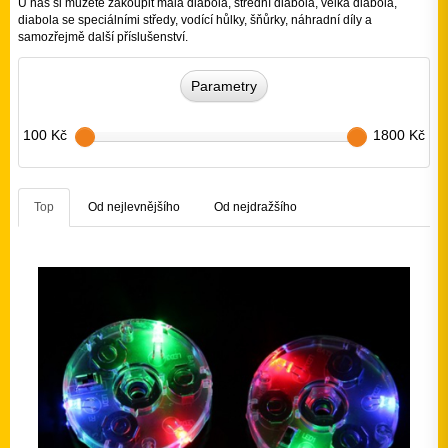
U nás si můžete zakoupit malá diabola, střední diabola, velká diabola,
diabola se speciálními středy, vodící hůlky, šňůrky, náhradní díly a
samozřejmě další příslušenství.
Parametry
100 Kč
1800 Kč
Top
Od nejlevnějšího
Od nejdražšího