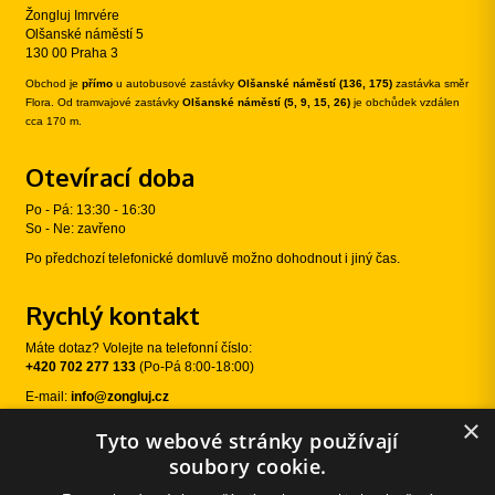
Žongluj Imrvére
Olšanské náměstí 5
130 00 Praha 3
Obchod je
přímo
u autobusové zastávky
Olšanské náměstí (136, 175)
zastávka směr
Flora. Od tramvajové zastávky
Olšanské náměstí (5, 9, 15, 26)
je obchůdek vzdálen
cca 170 m.
Otevírací doba
Po - Pá: 13:30 - 16:30
So - Ne: zavřeno
Po předchozí telefonické domluvě možno dohodnout i jiný čas.
Rychlý kontakt
Máte dotaz? Volejte na telefonní číslo:
+420 702 277 133
(Po-Pá 8:00-18:00)
E-mail:
info@zongluj.cz
×
Tyto webové stránky používají
Sledujte nás
soubory cookie.