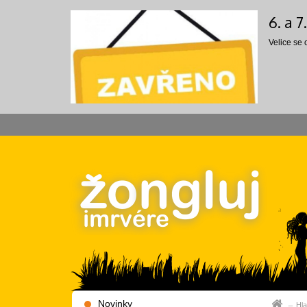
6. a 
Velice se
Novinky
Hla