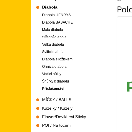
Polo
Diabola
Diabola HENRYS
Diabola BABACHE
Malá diabola
Střední diabola
Velká diabola
Svítící diabola
Diabola s ložiskem
Ohnivá diabola
Vodící hůlky
Šňůrky k diabolu
Příslušenství
MÍČKY / BALLS
Kuželky / Kužely
Flower/Devil/Levi Sticky
POI / Na točení