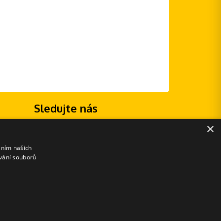
Sledujte nás
×
áním našich
vání souborů
E-shopové řešení od: