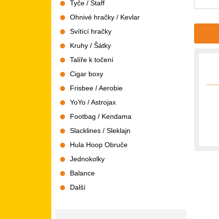
Tyče / Staff
Ohnivé hračky / Kevlar
Svítící hračky
Kruhy / Šátky
Talíře k točení
Cigar boxy
Frisbee / Aerobie
YoYo / Astrojax
Footbag / Kendama
Slacklines / Sleklajn
Hula Hoop Obruče
Jednokolky
Balance
Další