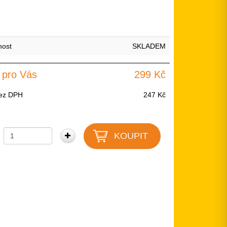
nost
SKLADEM
 pro Vás
299 Kč
ez DPH
247 Kč