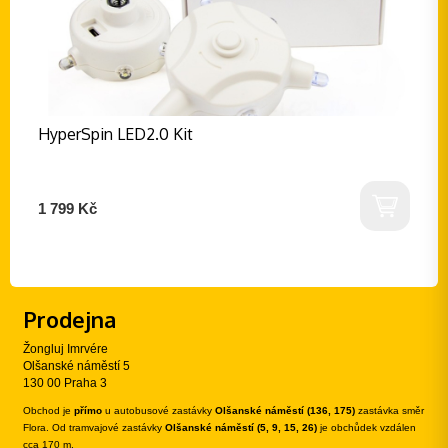
HyperSpin LED2.0 Kit
1 799 Kč
Prodejna
Žongluj Imrvére
Olšanské náměstí 5
130 00 Praha 3
Obchod je
přímo
u autobusové zastávky
Olšanské náměstí (136, 175)
zastávka směr
Flora. Od tramvajové zastávky
Olšanské náměstí (5, 9, 15, 26)
je obchůdek vzdálen
cca 170 m.