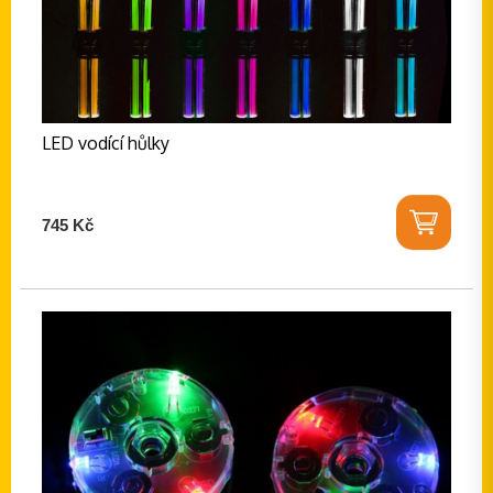
LED vodící hůlky
745 Kč