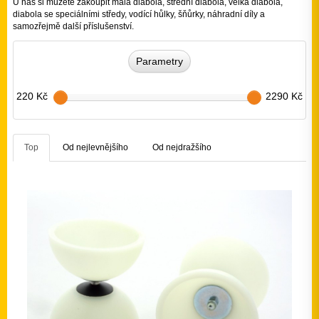
U nás si můžete zakoupit malá diabola, střední diabola, velká diabola,
diabola se speciálními středy, vodící hůlky, šňůrky, náhradní díly a
samozřejmě další příslušenství.
Parametry
220 Kč
2290 Kč
Top
Od nejlevnějšího
Od nejdražšího