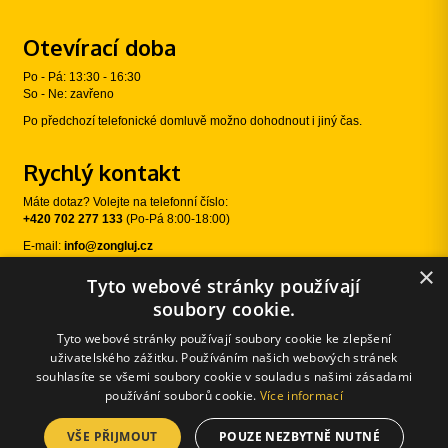
Otevírací doba
Po - Pá: 13:30 - 16:30
So - Ne: zavřeno
Po předchozí telefonické domluvě možno dohodnout i jiný čas.
Rychlý kontakt
Máte dotaz? Volejte na telefonní číslo:
+420 702 277 133
(Po-Pá 8:00-18:00)
E-mail:
info@zongluj.cz
×
Tyto webové stránky používají
Sledujte nás
soubory cookie.
Tyto webové stránky používají soubory cookie ke zlepšení
uživatelského zážitku. Používáním našich webových stránek
souhlasíte se všemi soubory cookie v souladu s našimi zásadami
používání souborů cookie.
Více informací
VŠE PŘIJMOUT
POUZE NEZBYTNĚ NUTNÉ
© 2026 Žongluj.cz |
E-shopové řešení od: