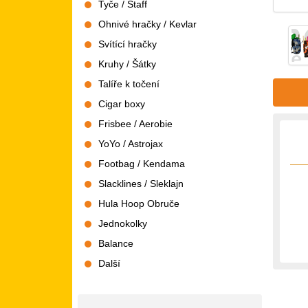
Tyče / Staff
Ohnivé hračky / Kevlar
Svítící hračky
Kruhy / Šátky
Talíře k točení
Cigar boxy
Frisbee / Aerobie
YoYo / Astrojax
Footbag / Kendama
Slacklines / Sleklajn
Hula Hoop Obruče
Jednokolky
Balance
Další