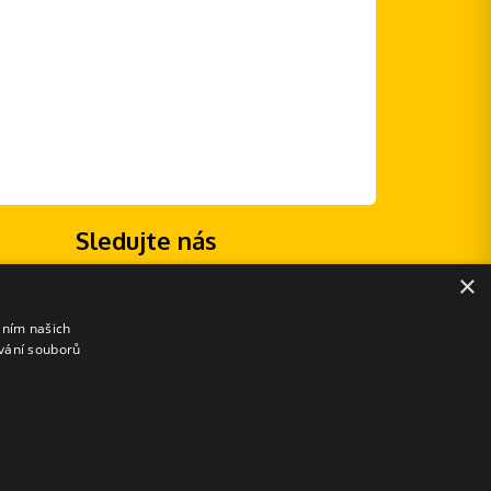
Sledujte nás
×
áním našich
vání souborů
E-shopové řešení od: