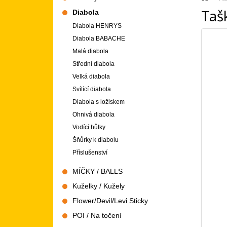
Taš
Diabola
Diabola HENRYS
Diabola BABACHE
Malá diabola
Střední diabola
Velká diabola
Svítící diabola
Diabola s ložiskem
Ohnivá diabola
Vodící hůlky
Šňůrky k diabolu
Příslušenství
MÍČKY / BALLS
Kuželky / Kužely
Flower/Devil/Levi Sticky
POI / Na točení