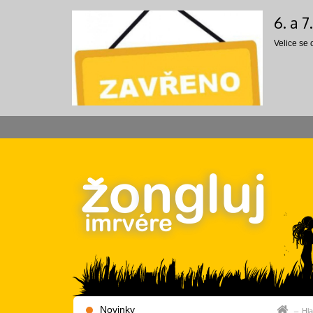
6. a 
Velice se
Novinky
Hla