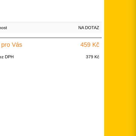
nost
NA DOTAZ
 pro Vás
459 Kč
ez DPH
379 Kč