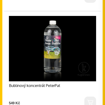
Bublinový koncentrát PeterPat
549 Kč