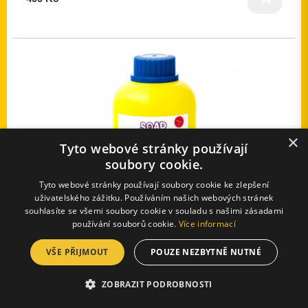
×
Tyto webové stránky používají
soubory cookie.
Tyto webové stránky používají soubory cookie ke zlepšení
uživatelského zážitku. Používáním našich webových stránek
souhlasíte se všemi soubory cookie v souladu s našimi zásadami
používání souborů cookie.
Více informací
VŠE PŘIJMOUT
POUZE NEZBYTNĚ NUTNÉ
Bublinový koncentrát 1l
ZOBRAZIT PODROBNOSTI
499 Kč