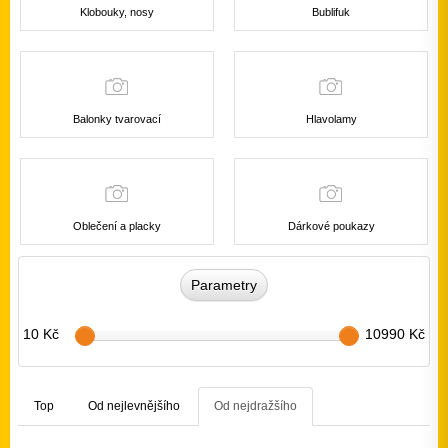
Klobouky, nosy
Bublifuk
Balonky tvarovací
Hlavolamy
Oblečení a placky
Dárkové poukazy
Parametry
10 Kč
10990 Kč
Top
Od nejlevnějšího
Od nejdražšího