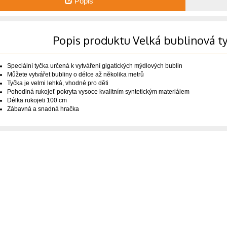
Popis
Popis produktu Velká bublinová t
Speciální tyčka určená k vytváření gigatických mýdlových bublin
Můžete vytvářet bubliny o délce až několika metrů
Tyčka je velmi lehká, vhodné pro děti
Pohodlná rukojeť pokryta vysoce kvalitním syntetickým materiálem
Délka rukojeti 100 cm
Zábavná a snadná hračka