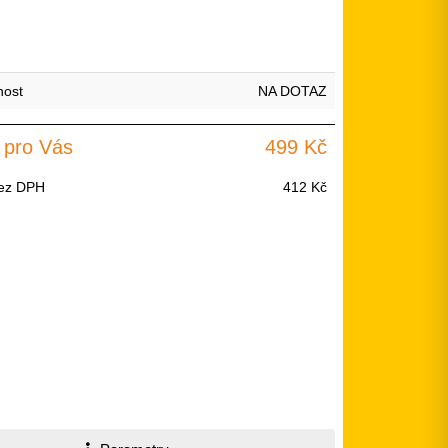
nost
NA DOTAZ
 pro Vás
499 Kč
ez DPH
412 Kč