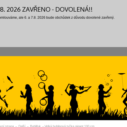
7.8. 2026 ZAVŘENO - DOVOLENÁ!!
 omlouváme, ale 6. a 7.8. 2026 bude obchůdek z důvodu dovolené zavřený.
vní strana
Další
Bublifuk
Velká bublinová tyčka gigant 100 cm