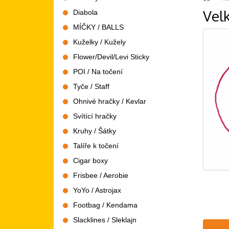
Vel
Diabola
MÍČKY / BALLS
Kuželky / Kužely
Flower/Devil/Levi Sticky
POI / Na točení
Tyče / Staff
Ohnivé hračky / Kevlar
Svítící hračky
Kruhy / Šátky
Talíře k točení
Cigar boxy
Frisbee / Aerobie
YoYo / Astrojax
Footbag / Kendama
Slacklines / Sleklajn