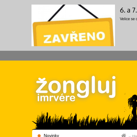
6. a 
Velice se
Novinky
Hla