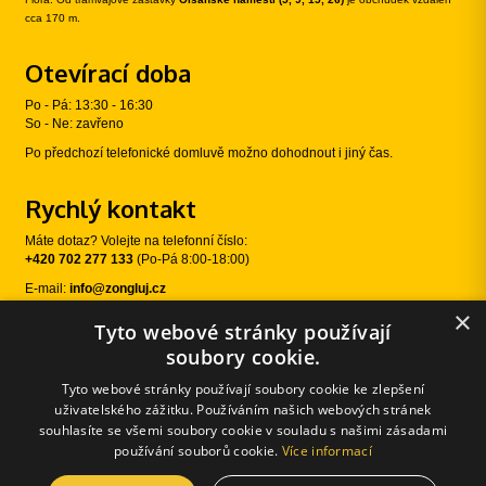
cca 170 m.
Otevírací doba
Po - Pá: 13:30 - 16:30
So - Ne: zavřeno
Po předchozí telefonické domluvě možno dohodnout i jiný čas.
Rychlý kontakt
Máte dotaz? Volejte na telefonní číslo:
+420 702 277 133
(Po-Pá 8:00-18:00)
E-mail:
info@zongluj.cz
×
Tyto webové stránky používají
Sledujte nás
soubory cookie.
Tyto webové stránky používají soubory cookie ke zlepšení
uživatelského zážitku. Používáním našich webových stránek
souhlasíte se všemi soubory cookie v souladu s našimi zásadami
používání souborů cookie.
Více informací