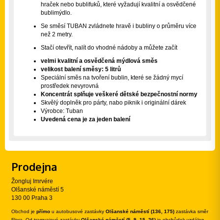
hraček nebo bublifuků, které vyžadují kvalitní a osvědčené
bublimýdlo.
Se směsí TUBAN zvládnete hravě i bubliny o průměru více
než 2 metry.
Stačí otevřít, nalít do vhodné nádoby a můžete začít
velmi kvalitní a osvědčená mýdlová směs
velikost balení směsy: 5 litrů
Speciální směs na tvoření bublin, které se žádný mycí
prostředek nevyrovná
Koncentrát splňuje veškeré dětské bezpečnostní normy
Skvělý doplněk pro párty, nabo piknik i originální dárek
Výrobce: Tuban
Uvedená cena je za jeden balení
Prodejna
Žongluj Imrvére
Olšanské náměstí 5
130 00 Praha 3
Obchod je
přímo
u autobusové zastávky
Olšanské náměstí (136, 175)
zastávka směr
Flora. Od tramvajové zastávky
Olšanské náměstí (5, 9, 15, 26)
je obchůdek vzdálen