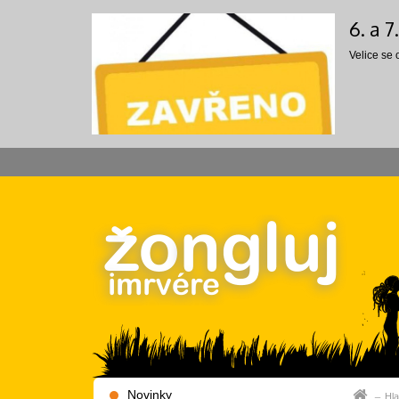
6. a 
Velice se
Novinky
Hla