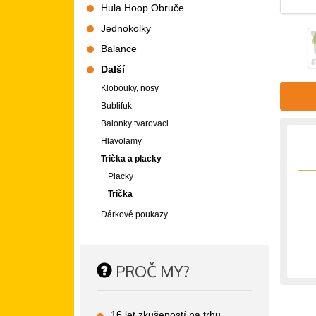
Hula Hoop Obruče
Jednokolky
Balance
Další
Klobouky, nosy
Bublifuk
Balonky tvarovaci
Hlavolamy
Trička a placky
Placky
Trička
Dárkové poukazy
PROČ MY?
16 let zkušeností na trhu