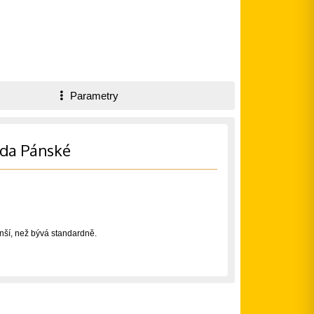
Parametry
zda Pánské
nší, než bývá standardně.