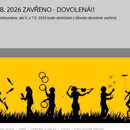
7.8. 2026 ZAVŘENO - DOVOLENÁ!!
 omlouváme, ale 6. a 7.8. 2026 bude obchůdek z důvodu dovolené zavřený.
vní strana
Další
Oblečení a placky
Trička
Triko Hrazda Pánské