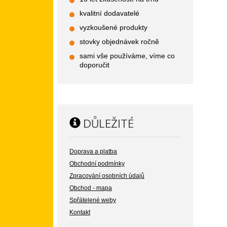
kvalitní dodavatelé
vyzkoušené produkty
stovky objednávek ročně
sami vše používáme, víme co
doporučit
DŮLEŽITÉ
Doprava a platba
Obchodní podmínky
Zpracování osobních údajů
Obchod - mapa
Spřátelené weby
Kontakt