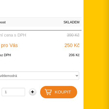
nost
SKLADEM
ní cena s DPH
390 Kč
 pro Vás
250 Kč
ez DPH
206 Kč