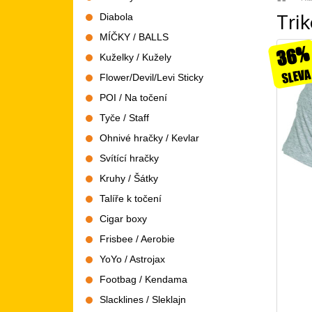
Tri
Diabola
MÍČKY / BALLS
36%
Kuželky / Kužely
SLEVA
Flower/Devil/Levi Sticky
POI / Na točení
Tyče / Staff
Ohnivé hračky / Kevlar
Svítící hračky
Kruhy / Šátky
Talíře k točení
Cigar boxy
Frisbee / Aerobie
YoYo / Astrojax
Footbag / Kendama
Slacklines / Sleklajn