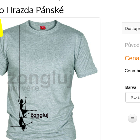
ko Hrazda Pánské
Dostup
Původ
Cena
Cena b
Barva