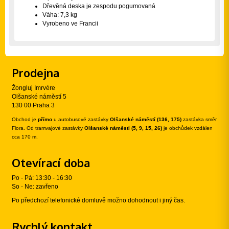
Dřevěná deska je zespodu pogumovaná
Váha: 7,3 kg
Vyrobeno ve Francii
Prodejna
Žongluj Imrvére
Olšanské náměstí 5
130 00 Praha 3
Obchod je
přímo
u autobusové zastávky
Olšanské náměstí (136, 175)
zastávka směr
Flora. Od tramvajové zastávky
Olšanské náměstí (5, 9, 15, 26)
je obchůdek vzdálen
cca 170 m.
Otevírací doba
Po - Pá: 13:30 - 16:30
So - Ne: zavřeno
Po předchozí telefonické domluvě možno dohodnout i jiný čas.
Rychlý kontakt