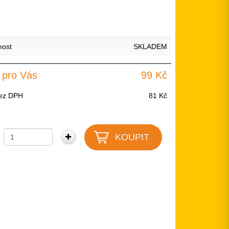
nost
SKLADEM
 pro Vás
99 Kč
ez DPH
81 Kč