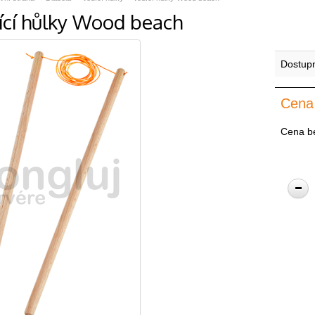
ící hůlky Wood beach
Dostup
Cena
Cena b