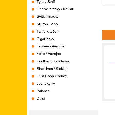
Tyče / Staff
Ohnivé hračky / Kevlar
Svítící hračky
Kruhy / Šátky
Talíře k točení
Cigar boxy
Frisbee / Aerobie
YoYo / Astrojax
Footbag / Kendama
Slacklines / Sleklajn
Hula Hoop Obruče
Jednokolky
Balance
Další