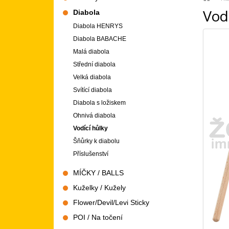
Vod
Diabola
Diabola HENRYS
Diabola BABACHE
Malá diabola
Střední diabola
Velká diabola
Svítící diabola
Diabola s ložiskem
Ohnivá diabola
Vodící hůlky
Šňůrky k diabolu
Příslušenství
MÍČKY / BALLS
Kuželky / Kužely
Flower/Devil/Levi Sticky
POI / Na točení