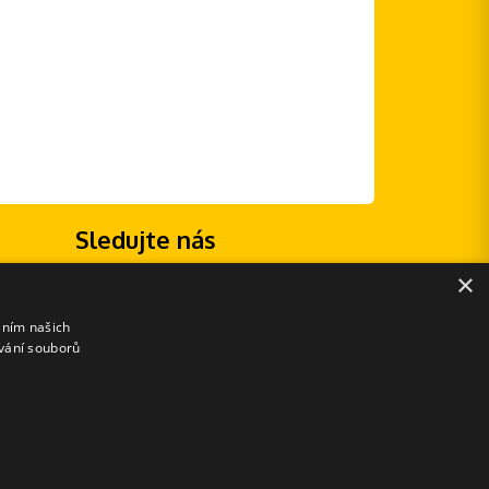
Sledujte nás
×
áním našich
vání souborů
E-shopové řešení od: