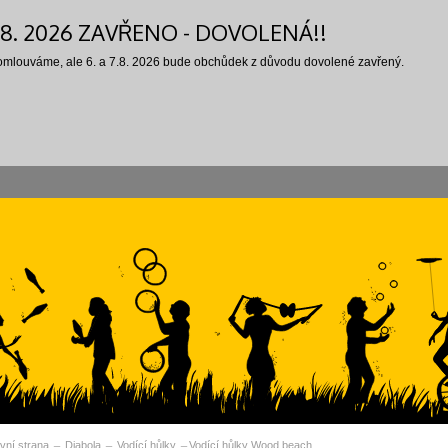
7.8. 2026 ZAVŘENO - DOVOLENÁ!!
 omlouváme, ale 6. a 7.8. 2026 bude obchůdek z důvodu dovolené zavřený.
vní strana
Diabola
Vodící hůlky
Vodící hůlky Wood beach