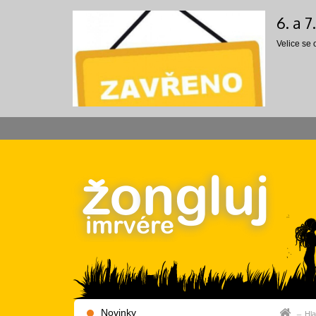
6. a 
Velice se
Novinky
Hla