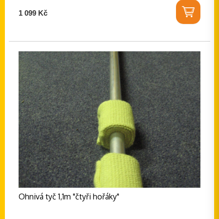
1 099 Kč
Ohnivá tyč 1,1m "čtyři hořáky"