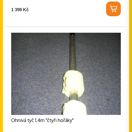
1 399 Kč
Ohnivá tyč 1,4m "čtyři hořáky"