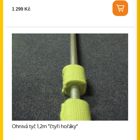
1 299 Kč
Ohnivá tyč 1,2m "čtyři hořáky"