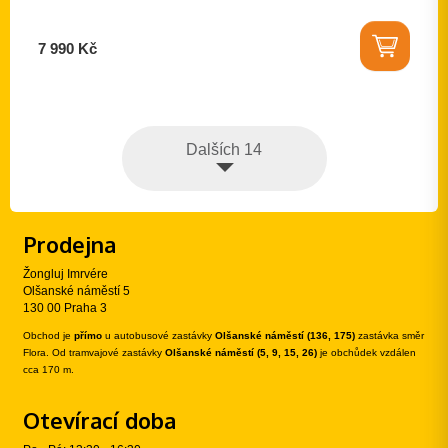
7 990 Kč
Dalších 14
Prodejna
Žongluj Imrvére
Olšanské náměstí 5
130 00 Praha 3
Obchod je
přímo
u autobusové zastávky
Olšanské náměstí (136, 175)
zastávka směr
Flora. Od tramvajové zastávky
Olšanské náměstí (5, 9, 15, 26)
je obchůdek vzdálen
cca 170 m.
Otevírací doba