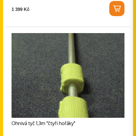
1 399 Kč
Ohnivá tyč 1,3m "čtyři hořáky"