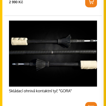
2 990 Kč
Skládací ohnivá kontaktní tyč "GORA"