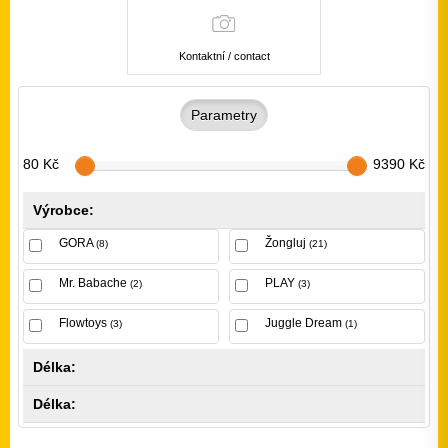
Kontaktní / contact
Parametry
80 Kč
9390 Kč
Výrobce:
GORA
Žongluj
(8)
(21)
Mr. Babache
PLAY
(2)
(3)
Flowtoys
Juggle Dream
(3)
(1)
Délka:
Délka: