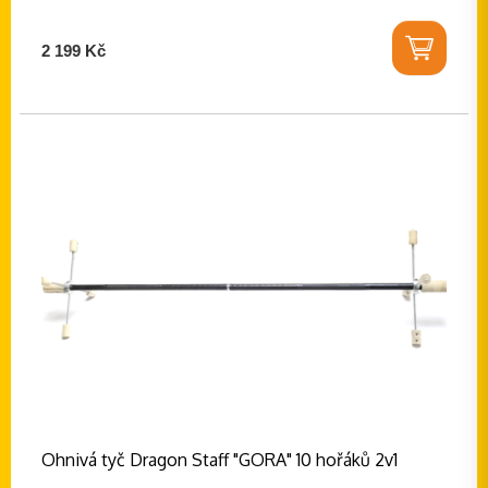
2 199 Kč
Ohnivá tyč Dragon Staff "GORA" 10 hořáků 2v1