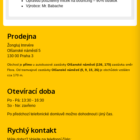
Opravdu použitelný míček na bouncing – 90% odskok
Výrobce: Mr. Babache
Prodejna
Žongluj Imrvére
Olšanské náměstí 5
130 00 Praha 3
Obchod je
přímo
u autobusové zastávky
Olšanské náměstí (136, 175)
zastávka směr
Flora. Od tramvajové zastávky
Olšanské náměstí (5, 9, 15, 26)
je obchůdek vzdálen
cca 170 m.
Otevírací doba
Po - Pá: 13:30 - 16:30
So - Ne: zavřeno
Po předchozí telefonické domluvě možno dohodnout i jiný čas.
Rychlý kontakt
Máte dotaz? Volejte na telefonní číslo: