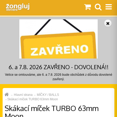
6. a 7.8. 2026 ZAVŘENO - DOVOLENÁ!!
Velice se omlouváme, ale 6. a 7.8. 2026 bude obchůdek z důvodu dovolené
zavřený.
Hlavní strana
MÍČKY / BALLS
Skákací míček TURBO 63mm Moon
Skákací míček TURBO 63mm
Moon