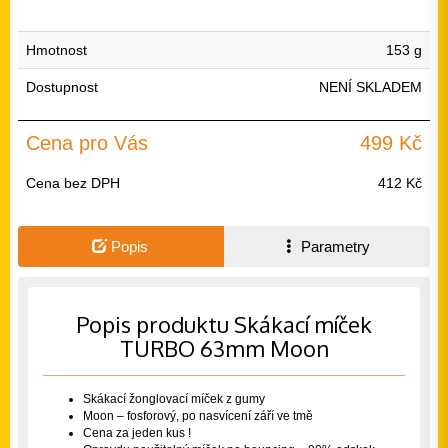
Hmotnost
153 g
Dostupnost
NENÍ SKLADEM
Cena pro Vás
499 Kč
Cena bez DPH
412 Kč
Popis
Parametry
Popis produktu Skákací míček
TURBO 63mm Moon
Skákací žonglovací míček z gumy
Moon – fosforový, po nasvícení září ve tmě
Cena za jeden kus !