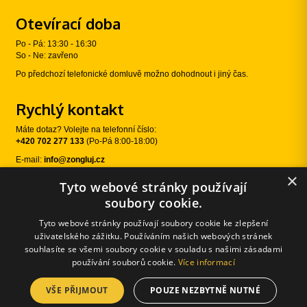
Otevírací doba
Po - Pá: 13:30 - 16:30
So - Ne: zavřeno
Po předchozí telefonické domluvě možno dohodnout i jiný čas.
Rychlý kontakt
Máte dotaz? Volejte na telefonní číslo:
+420 702 277 133
(Po-Pá 8:00-18:00)
E-mail:
info@zongluj.cz
×
Tyto webové stránky používají
Sledujte nás
soubory cookie.
Tyto webové stránky používají soubory cookie ke zlepšení
uživatelského zážitku. Používáním našich webových stránek
souhlasíte se všemi soubory cookie v souladu s našimi zásadami
používání souborů cookie.
Více informací
VŠE PŘIJMOUT
POUZE NEZBYTNĚ NUTNÉ
© 2026 Žongluj.cz |
E-shopové řešení od:
Používání cookies
|