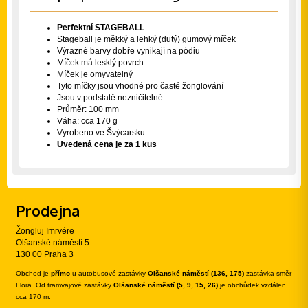
Perfektní STAGEBALL
Stageball je měkký a lehký (dutý) gumový míček
Výrazné barvy dobře vynikají na pódiu
Míček má lesklý povrch
Míček je omyvatelný
Tyto míčky jsou vhodné pro časté žonglování
Jsou v podstatě nezničitelné
Průměr: 100 mm
Váha: cca 170 g
Vyrobeno ve Švýcarsku
Uvedená cena je za 1 kus
Prodejna
Žongluj Imrvére
Olšanské náměstí 5
130 00 Praha 3
Obchod je
přímo
u autobusové zastávky
Olšanské náměstí (136, 175)
zastávka směr
Flora. Od tramvajové zastávky
Olšanské náměstí (5, 9, 15, 26)
je obchůdek vzdálen
cca 170 m.