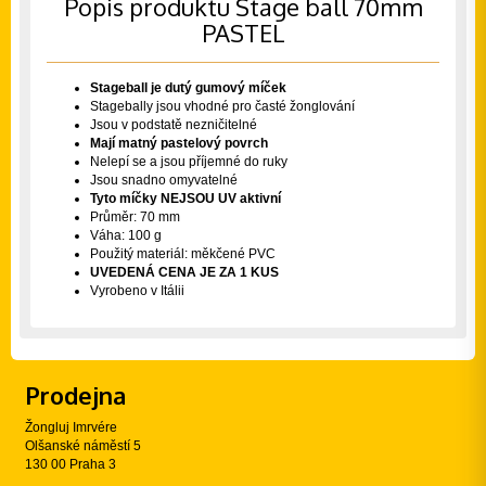
Popis produktu Stage ball 70mm
PASTEL
Stageball je dutý gumový míček
Stagebally jsou vhodné pro časté žonglování
Jsou v podstatě nezničitelné
Mají matný pastelový povrch
Nelepí se a jsou příjemné do ruky
Jsou snadno omyvatelné
Tyto míčky NEJSOU UV aktivní
Průměr: 70 mm
Váha: 100 g
Použitý materiál: měkčené PVC
UVEDENÁ CENA JE ZA 1 KUS
Vyrobeno v Itálii
Prodejna
Žongluj Imrvére
Olšanské náměstí 5
130 00 Praha 3