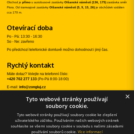
Obchod je
přímo
u autobusové zastávky
Olšanské náměstí (136, 175)
zastávka směr
Flora. Od tramvajové zastávky
Olšanské náměstí (5, 9, 15, 26)
je obchůdek vzdálen
cca 170 m.
Otevírací doba
Po - Pá: 13:30 - 16:30
So - Ne: zavřeno
Po předchozí telefonické domluvě možno dohodnout i jiný čas.
Rychlý kontakt
Máte dotaz? Volejte na telefonní číslo:
+420 702 277 133
(Po-Pá 8:00-18:00)
E-mail:
info@zongluj.cz
×
Tyto webové stránky používají
Sledujte nás
soubory cookie.
Tyto webové stránky používají soubory cookie ke zlepšení
uživatelského zážitku. Používáním našich webových stránek
souhlasíte se všemi soubory cookie v souladu s našimi zásadami
používání souborů cookie.
Více informací