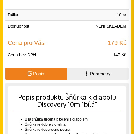
Délka
10 m
Dostupnost
NENÍ SKLADEM
Cena pro Vás
179 Kč
Cena bez DPH
147 Kč
Popis
Parametry
Popis produktu Šňůrka k diabolu
Discovery 10m "bílá"
Bílá šnůrka určená k točení s diabolem
Šnůrka je dobře viditelná
Šňůrka je dostatečně pevná