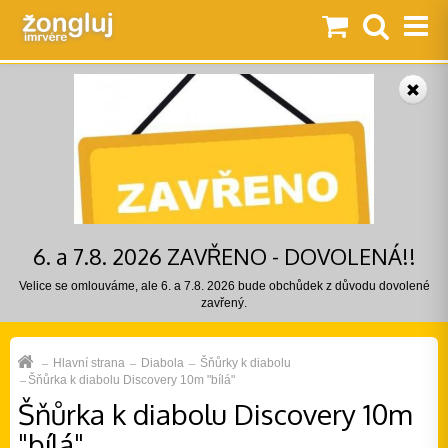
6. a 7.8. 2026 ZAVŘENO - DOVOLENÁ!!
Velice se omlouváme, ale 6. a 7.8. 2026 bude obchůdek z důvodu dovolené
zavřený.
Hlavní strana
Diabola
Šňůrky k diabolu
Šňůrka k diabolu Discovery 10m "bílá"
Šňůrka k diabolu Discovery 10m
"bílá"