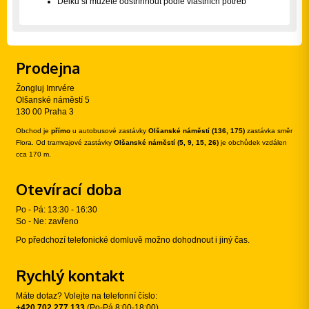
Délku si můžete odstříhnout podle vlastních potřeb
Prodejna
Žongluj Imrvére
Olšanské náměstí 5
130 00 Praha 3
Obchod je
přímo
u autobusové zastávky
Olšanské náměstí (136, 175)
zastávka směr
Flora. Od tramvajové zastávky
Olšanské náměstí (5, 9, 15, 26)
je obchůdek vzdálen
cca 170 m.
Otevírací doba
Po - Pá: 13:30 - 16:30
So - Ne: zavřeno
Po předchozí telefonické domluvě možno dohodnout i jiný čas.
Rychlý kontakt
Máte dotaz? Volejte na telefonní číslo:
+420 702 277 133
(Po-Pá 8:00-18:00)