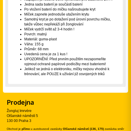
Jedna sada baterií je součástí balení
Po vložení baterií do míčku našroubujete kryt
Míček zapnete jednoduše utažením krytu
Samotný kryt je po dotažení pod úrovní povrchu míčku,
takže vůbec nepřekáží při žonglování
Míček vydrží svítit až 3-4 hodin !
Povrch: matný
Materiál: guma-plast
Váha: 155 g
Průměr: 68 mm
Uvedená cena je za 1 kus !
UPOZORNĚNÍ: Před prvním použitím nezapomeňte
vyjmout ochrané papírové podložky mezi bateriemi!
Jelikož se jedná o elektroniku, míčky nejsou vhodné k
trénování, ale POUZE k užívání již osvojených triků
Prodejna
Žongluj Imrvére
Olšanské náměstí 5
130 00 Praha 3
Obchod je
přímo
u autobusové zastávky
Olšanské náměstí (136, 175)
zastávka směr