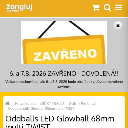
6. a 7.8. 2026 ZAVŘENO - DOVOLENÁ!!
Velice se omlouváme, ale 6. a 7.8. 2026 bude obchůdek z důvodu dovolené
zavřený.
Hlavní strana
MÍČKY / BALLS
Svítící / Fosforové
Oddballs LED Glowball 68mm multi TWIST
Oddballs LED Glowball 68mm
multi TWIST