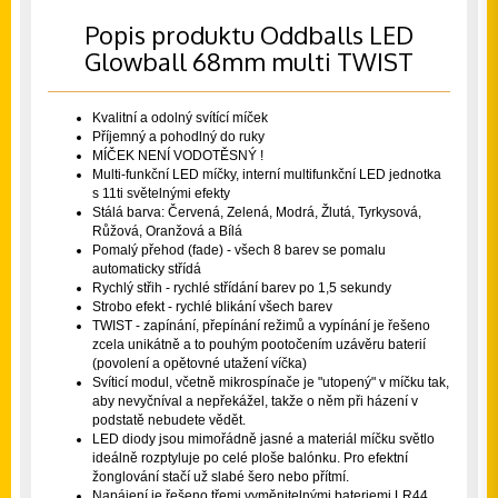
Popis produktu Oddballs LED
Glowball 68mm multi TWIST
Kvalitní a odolný svítící míček
Příjemný a pohodlný do ruky
MÍČEK NENÍ VODOTĚSNÝ !
Multi-funkční LED míčky, interní multifunkční LED jednotka
s 11ti světelnými efekty
Stálá barva: Červená, Zelená, Modrá, Žlutá, Tyrkysová,
Růžová, Oranžová a Bílá
Pomalý přehod (fade) - všech 8 barev se pomalu
automaticky střídá
Rychlý střih - rychlé střídání barev po 1,5 sekundy
Strobo efekt - rychlé blikání všech barev
TWIST - zapínání, přepínání režimů a vypínání je řešeno
zcela unikátně a to pouhým pootočením uzávěru baterií
(povolení a opětovné utažení víčka)
Svíticí modul, včetně mikrospínače je "utopený" v míčku tak,
aby nevyčníval a nepřekážel, takže o něm při házení v
podstatě nebudete vědět.
LED diody jsou mimořádně jasné a materiál míčku světlo
ideálně rozptyluje po celé ploše balónku. Pro efektní
žonglování stačí už slabé šero nebo přítmí.
Napájení je řešeno třemi vyměnitelnými bateriemi LR44