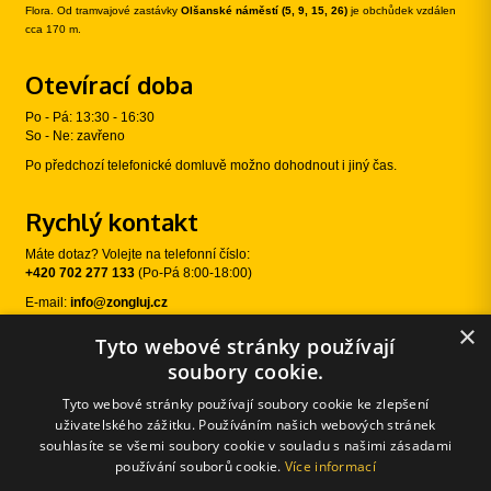
Flora. Od tramvajové zastávky
Olšanské náměstí (5, 9, 15, 26)
je obchůdek vzdálen
cca 170 m.
Otevírací doba
Po - Pá: 13:30 - 16:30
So - Ne: zavřeno
Po předchozí telefonické domluvě možno dohodnout i jiný čas.
Rychlý kontakt
Máte dotaz? Volejte na telefonní číslo:
+420 702 277 133
(Po-Pá 8:00-18:00)
E-mail:
info@zongluj.cz
×
Tyto webové stránky používají
Sledujte nás
soubory cookie.
Tyto webové stránky používají soubory cookie ke zlepšení
uživatelského zážitku. Používáním našich webových stránek
souhlasíte se všemi soubory cookie v souladu s našimi zásadami
používání souborů cookie.
Více informací