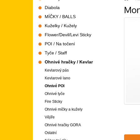
Mon
Diabola
MÍČKY / BALLS
Kuželky / Kužely
Flower/Devil/Levi Sticky
POI / Na točení
Tyče / Staff
Ohnivé hračky / Kevlar
Kevlarový pás
Kevlarové lano
Ohnivé POI
Ohnivé tyče
Fire Sticky
Ohnivé míčky a kužely
Vějíře
Ohnivé hračky GORA
Ostatní