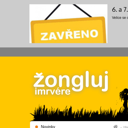
6. a 
Velice se
Novinky
Hla