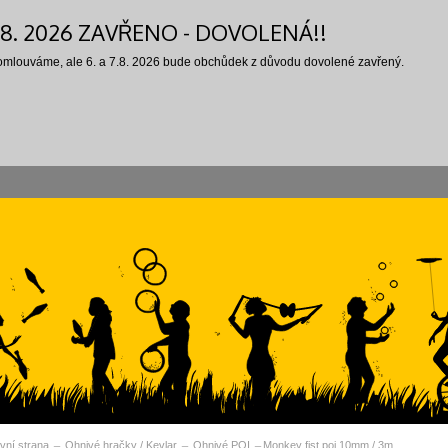
7.8. 2026 ZAVŘENO - DOVOLENÁ!!
 omlouváme, ale 6. a 7.8. 2026 bude obchůdek z důvodu dovolené zavřený.
vní strana
Ohnivé hračky / Kevlar
Ohnivé POI
Monkey fist poi 10mm / 3m