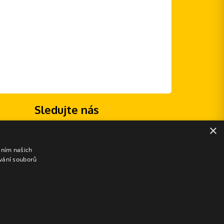
Sledujte nás
×
áním našich
vání souborů
E-shopové řešení od: