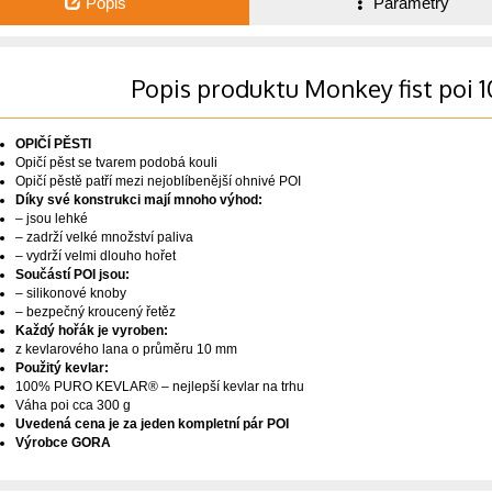
Popis
Parametry
Popis produktu Monkey fist po
OPIČÍ PĚSTI
Opičí pěst se tvarem podobá kouli
Opičí pěstě patří mezi nejoblíbenější ohnivé POI
Díky své konstrukci mají mnoho výhod:
– jsou lehké
– zadrží velké množství paliva
– vydrží velmi dlouho hořet
Součástí POI jsou:
– silikonové knoby
– bezpečný kroucený řetěz
Každý hořák je vyroben:
z kevlarového lana o průměru 10 mm
Použitý kevlar:
100% PURO KEVLAR® – nejlepší kevlar na trhu
Váha poi cca 300 g
Uvedená cena je za jeden kompletní pár POI
Výrobce GORA