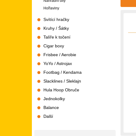
Náhradní díly
Hořlaviny
Svítící hračky
Kruhy / Šátky
Talíře k točení
Cigar boxy
Frisbee / Aerobie
YoYo / Astrojax
Footbag / Kendama
Slacklines / Sleklajn
Hula Hoop Obruče
Jednokolky
Balance
Další