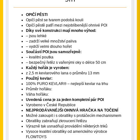
OPIČÍ PĚSTI
Opičí pěst se tvarem podobá kouli
Opičí pěstě patří mezi nejoblíbenější ohnivé POI
Díky své konstrukci mají mnoho výhod:
– jsou lehké
– zadrží velké množství paliva
– vydrží velmi dlouho hořet
Součástí POI jsou samozřejmě:
– kvalitní poutka
– bezpečný řetěz s vařenými oky o délce 50 cm
Každý hořák je vyroben:
z 2,5 m kevlarového lana o průměru 13 mm
Použitý kevlar:
100% PURO KEVLAR® – nejlepší kevlar na trhu
Průměr hořáku:
Váha hořáku:
Uvedená cena je za jeden kompletní pár POI
Vyrobeno v České Republice
NEJPRODÁVANÉJŠI OHNIVÁ HRAČKA NA TOČENÍ
Možné zakoupit i s obratlíky s protáčecím mechanismem
Obratlíky zabraňují zkroucení řetězu
Výrazně tak usnadňují provádění některých triků
Vysoce kvalitní obratlíky od amerického výrobce
FLOWTOYS