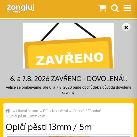
6. a 7.8. 2026 ZAVŘENO - DOVOLENÁ!!
Velice se omlouváme, ale 6. a 7.8. 2026 bude obchůdek z důvodu dovolené
zavřený.
Hlavní strana
POI / Na točení
Ohnivé / Zápalné
Opičí pěsti 13mm / 5m
Opičí pěsti 13mm / 5m