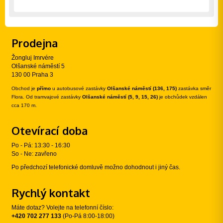
Prodejna
Žongluj Imrvére
Olšanské náměstí 5
130 00 Praha 3
Obchod je
přímo
u autobusové zastávky
Olšanské náměstí (136, 175)
zastávka směr
Flora. Od tramvajové zastávky
Olšanské náměstí (5, 9, 15, 26)
je obchůdek vzdálen
cca 170 m.
Otevírací doba
Po - Pá: 13:30 - 16:30
So - Ne: zavřeno
Po předchozí telefonické domluvě možno dohodnout i jiný čas.
Rychlý kontakt
Máte dotaz? Volejte na telefonní číslo:
+420 702 277 133
(Po-Pá 8:00-18:00)