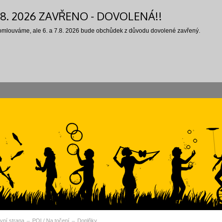
7.8. 2026 ZAVŘENO - DOVOLENÁ!!
 omlouváme, ale 6. a 7.8. 2026 bude obchůdek z důvodu dovolené zavřený.
vní strana
POI / Na točení
Doplňky
vní