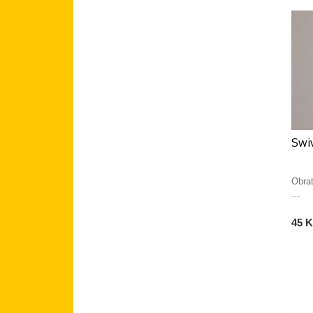
Swiv
Obrat
…
45 K