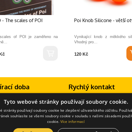
- The scales of POI
Poi Knob Silicone - větší ot
scales of POI je zaměřeno na
Vynikající knob z měkkého sil
dně…
Vhodný pro…
Kč
120 Kč
írací doba
Rychlý kontakt
13:30 - 16:30
Máte dotaz? Volejte na telefonní číslo:
Tyto webové stránky používají soubory cookie.
zavřeno
+420 702 277 133
(Po-Pá 8:00-18:00)
hozí telefonické domluvě možno
E-mail:
info@zongluj.cz
é stránky používají soubory cookie ke zlepšení uživatelského zážitku. Použív
 i jiný čas.
ránek souhlasíte se všemi soubory cookie v souladu s našimi zásadami použí
cookie.
Více informací