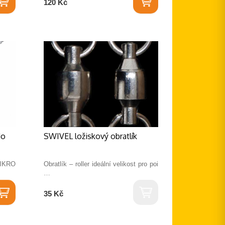
120 Kč
do
SWIVEL ložiskový obratlík
MIKRO
Obratlík – roller ideální velikost pro poi
…
35 Kč