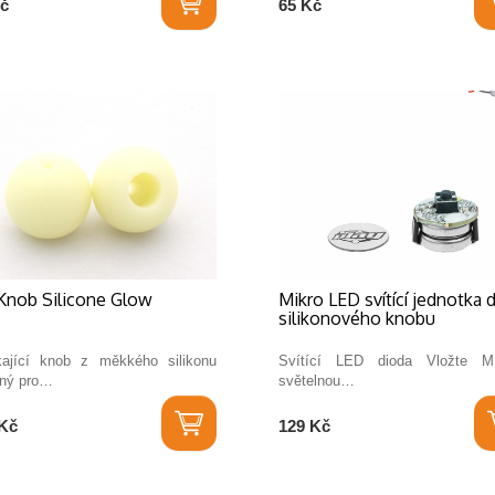
č
65 Kč
Knob Silicone Glow
Mikro LED svítící jednotka 
silikonového knobu
kající knob z měkkého silikonu
Svítící LED dioda Vložte 
ný pro…
světelnou…
Kč
129 Kč