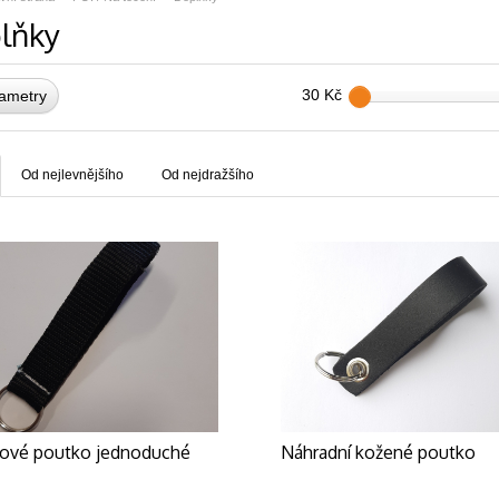
lňky
30 Kč
ametry
Od nejlevnějšího
Od nejdražšího
kové poutko jednoduché
Náhradní kožené poutko