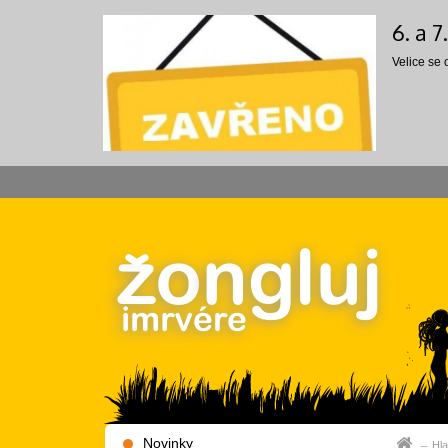
6. a 
Velice se
Novinky
Hla
Hla