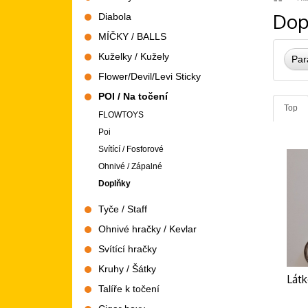
strana
Dop
Diabola
MÍČKY / BALLS
Kuželky / Kužely
Par
Flower/Devil/Levi Sticky
POI / Na točení
Top
FLOWTOYS
Poi
Svítící / Fosforové
Ohnivé / Zápalné
Doplňky
Tyče / Staff
Ohnivé hračky / Kevlar
Svítící hračky
Kruhy / Šátky
Lát
Talíře k točení