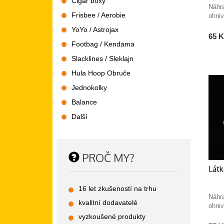
Cigar boxy
Náhr
Frisbee / Aerobie
ohni
YoYo / Astrojax
65 K
Footbag / Kendama
Slacklines / Sleklajn
Hula Hoop Obruče
Jednokolky
Balance
Další
PROČ MY?
Lát
16 let zkušeností na trhu
Náhr
kvalitní dodavatelé
ohni
vyzkoušené produkty