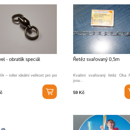
el - obratlík speciál
Řetěz svařovaný 0,5m
lík – roller ideální velikost pro poi
Kvalitní svařovaný řetěz Oka ř
jsou…
č
59 Kč