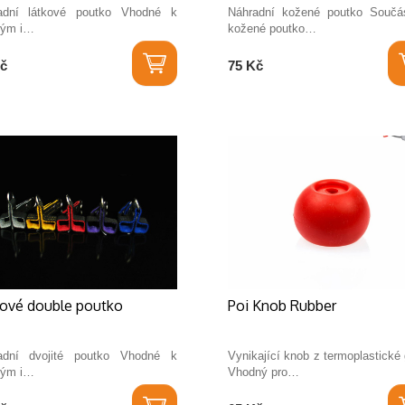
adní látkové poutko Vhodné k
Náhradní kožené poutko Součás
vým i…
kožené poutko…
č
75 Kč
kové double poutko
Poi Knob Rubber
adní dvojité poutko Vhodné k
Vynikající knob z termoplastick
vým i…
Vhodný pro…