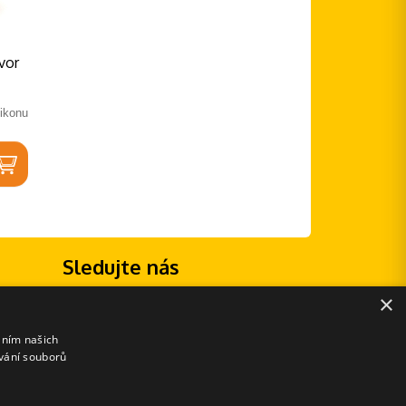
vor
ikonu
Sledujte nás
×
áním našich
vání souborů