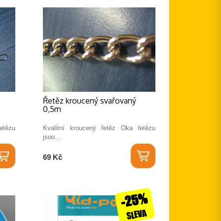
Řetěz kroucený svařovaný
0,5m
etězu
Kvalitní kroucený řetěz Oka řetězu
jsou…
69 Kč
-25%
SLEVA