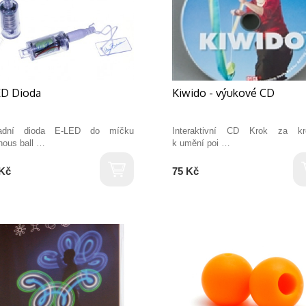
ED Dioda
Kiwido - výukové CD
adní dioda E-LED do míčku
Interaktivní CD Krok za k
nous ball …
k umění poi …
Kč
75 Kč