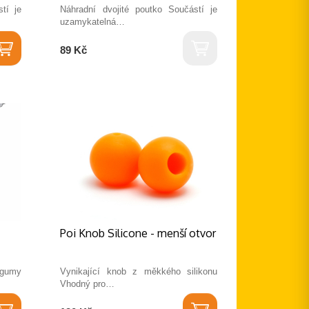
tí je
Náhradní dvojité poutko Součástí je
uzamykatelná…
89 Kč
Poi Knob Silicone - menší otvor
é gumy
Vynikající knob z měkkého silikonu
Vhodný pro…