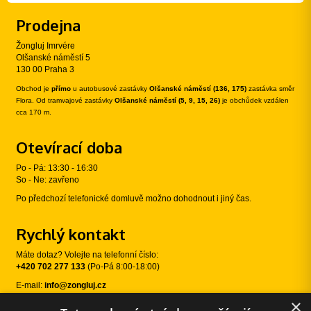
Prodejna
Žongluj Imrvére
Olšanské náměstí 5
130 00 Praha 3
Obchod je
přímo
u autobusové zastávky
Olšanské náměstí (136, 175)
zastávka směr
Flora. Od tramvajové zastávky
Olšanské náměstí (5, 9, 15, 26)
je obchůdek vzdálen
cca 170 m.
Otevírací doba
Po - Pá: 13:30 - 16:30
So - Ne: zavřeno
Po předchozí telefonické domluvě možno dohodnout i jiný čas.
Rychlý kontakt
Máte dotaz? Volejte na telefonní číslo:
+420 702 277 133
(Po-Pá 8:00-18:00)
E-mail:
info@zongluj.cz
×