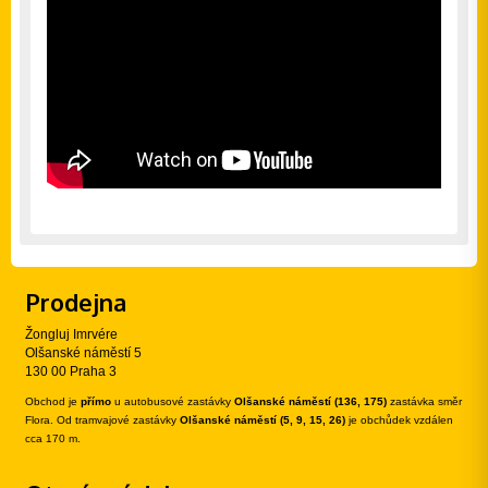
Prodejna
Žongluj Imrvére
Olšanské náměstí 5
130 00 Praha 3
Obchod je
přímo
u autobusové zastávky
Olšanské náměstí (136, 175)
zastávka směr
Flora. Od tramvajové zastávky
Olšanské náměstí (5, 9, 15, 26)
je obchůdek vzdálen
cca 170 m.