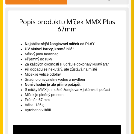
Popis produktu Míček MMX Plus
67mm
Nejoblíbenější žonglovací míček od PLAY
UV aktivní barvy, kromě bílé !
Měkký jako beanbag
Příjemný do ruky
Za každých okolností si udržuje dokonalý kulatý tvar
Při dopadu se nekutálý, ale zůstává na místě
Míček je velice odolný
Snadno omyvatelný vodou a mýdlem
Není vhodné je ale přímo potápět !
S míčky MMX je možné žonglovat v jakémkoli počasí
Míček je plněný prosem
Průměr: 67 mm
Váha: 135 g
Vyrobeno v Itálii