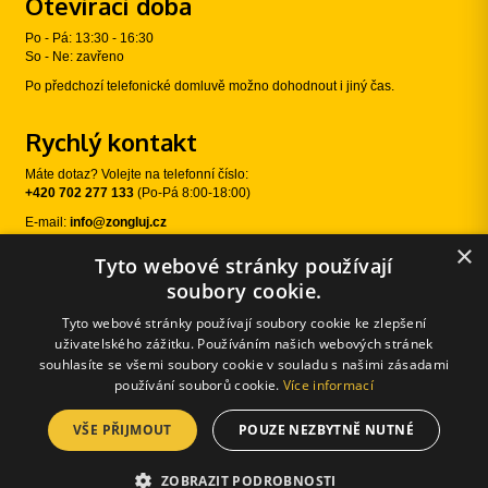
Otevírací doba
Po - Pá: 13:30 - 16:30
So - Ne: zavřeno
Po předchozí telefonické domluvě možno dohodnout i jiný čas.
Rychlý kontakt
Máte dotaz? Volejte na telefonní číslo:
+420 702 277 133
(Po-Pá 8:00-18:00)
E-mail:
info@zongluj.cz
×
Tyto webové stránky používají
Sledujte nás
soubory cookie.
Tyto webové stránky používají soubory cookie ke zlepšení
uživatelského zážitku. Používáním našich webových stránek
souhlasíte se všemi soubory cookie v souladu s našimi zásadami
používání souborů cookie.
Více informací
VŠE PŘIJMOUT
POUZE NEZBYTNĚ NUTNÉ
© 2026 Žongluj.cz |
E-shopové řešení od:
Používání cookies
|
Změnit nastavení cookies
ZOBRAZIT PODROBNOSTI