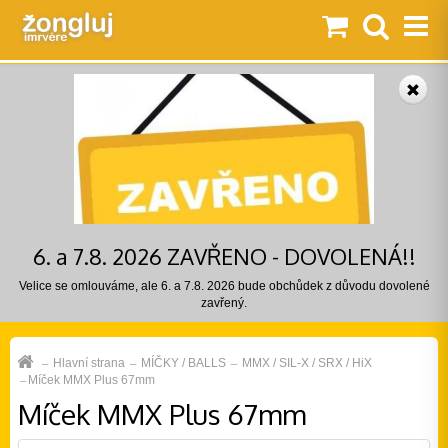
6. a 7.8. 2026 ZAVŘENO - DOVOLENÁ!!
Velice se omlouváme, ale 6. a 7.8. 2026 bude obchůdek z důvodu dovolené
zavřený.
Hlavní strana
MÍČKY / BALLS
MMX / SIL-X / SRX / HiX
Míček MMX Plus 67mm
Míček MMX Plus 67mm