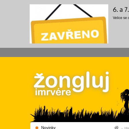
6. a 
Velice se
Novinky
Hla