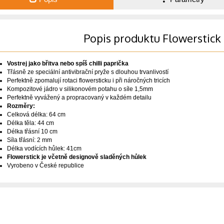
Popis produktu Flowerstick 
Vostrej jako břitva nebo spíš chilli paprička
Třásně ze speciální antivibrační pryže s dlouhou trvanlivostí
Perfektně zpomalují rotaci flowersticku i při náročných tricích
Kompozitové jádro v silikonovém potahu o síle 1,5mm
Perfektně vyvážený a propracovaný v každém detailu
Rozměry:
Celková délka: 64 cm
Délka těla: 44 cm
Délka třásní 10 cm
Síla třásní: 2 mm
Délka vodících hůlek: 41cm
Flowerstick je včetně designově sladěných hůlek
Vyrobeno v České republice