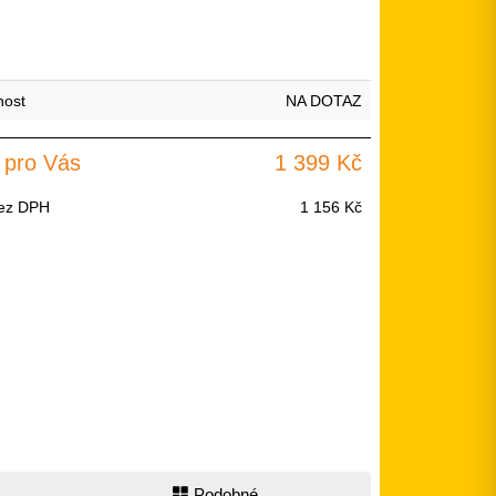
nost
NA DOTAZ
 pro Vás
1 399 Kč
ez DPH
1 156 Kč
Podobné