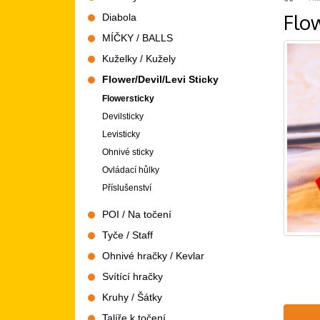
Flow
Diabola
MÍČKY / BALLS
Kuželky / Kužely
Flower/Devil/Levi Sticky
Flowersticky
Devilsticky
Levisticky
Ohnivé sticky
Ovládací hůlky
Příslušenství
POI / Na točení
Tyče / Staff
Ohnivé hračky / Kevlar
Svítící hračky
Kruhy / Šátky
Talíře k točení