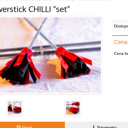
erstick CHILLI "set"
Dostup
Cena
Cena b
Popis
Parametry