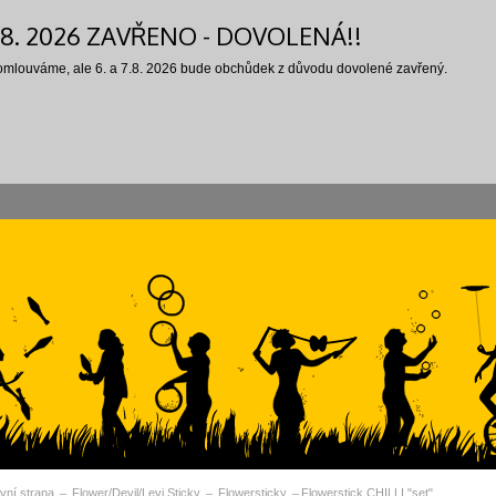
7.8. 2026 ZAVŘENO - DOVOLENÁ!!
 omlouváme, ale 6. a 7.8. 2026 bude obchůdek z důvodu dovolené zavřený.
vní strana
Flower/Devil/Levi Sticky
Flowersticky
Flowerstick CHILLI "set"