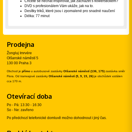
Chcete se nechat inspirovat, jak zacházet s flowerstickem?
DVD s profesionálem Vám ukáže, jak na to.
Desítky triků, které jsou i zpomalené pro snadné naučení
Délka: 77 minut
Prodejna
Žongluj Imrvére
Olšanské náměstí 5
130 00 Praha 3
Obchod je
přímo
u autobusové zastávky
Olšanské náměstí (136, 175)
zastávka směr
Flora. Od tramvajové zastávky
Olšanské náměstí (5, 9, 15, 26)
je obchůdek vzdálen
cca 170 m.
Otevírací doba
Po - Pá: 13:30 - 16:30
So - Ne: zavřeno
Po předchozí telefonické domluvě možno dohodnout i jiný čas.