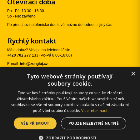
Otevírací doba
Po - Pá: 13:30 - 16:30
So - Ne: zavřeno
Po předchozí telefonické domluvě možno dohodnout i jiný čas.
Rychlý kontakt
Máte dotaz? Volejte na telefonní číslo:
+420 702 277 133
(Po-Pá 8:00-18:00)
E-mail:
info@zongluj.cz
×
Tyto webové stránky používají
Sledujte nás
soubory cookie.
Tyto webové stránky používají soubory cookie ke zlepšení
uživatelského zážitku. Používáním našich webových stránek
souhlasíte se všemi soubory cookie v souladu s našimi zásadami
používání souborů cookie.
Více informací
VŠE PŘIJMOUT
POUZE NEZBYTNĚ NUTNÉ
© 2026 Žongluj.cz |
E-shopové řešení od:
Používání cookies
|
Změnit nastavení cookies
ZOBRAZIT PODROBNOSTI