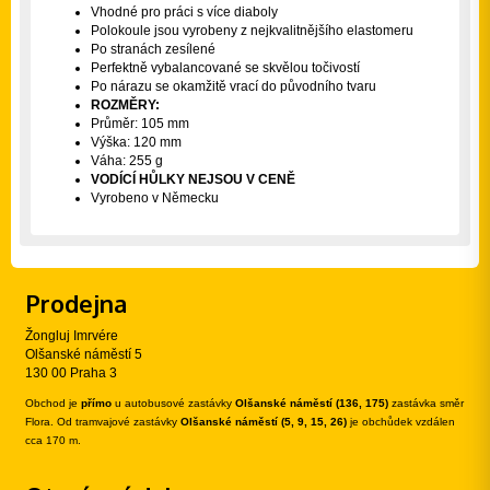
Vhodné pro práci s více diaboly
Polokoule jsou vyrobeny z nejkvalitnějšího elastomeru
Po stranách zesílené
Perfektně vybalancované se skvělou točivostí
Po nárazu se okamžitě vrací do původního tvaru
ROZMĚRY:
Průměr: 105 mm
Výška: 120 mm
Váha: 255 g
VODÍCÍ HŮLKY NEJSOU V CENĚ
Vyrobeno v Německu
Prodejna
Žongluj Imrvére
Olšanské náměstí 5
130 00 Praha 3
Obchod je
přímo
u autobusové zastávky
Olšanské náměstí (136, 175)
zastávka směr
Flora. Od tramvajové zastávky
Olšanské náměstí (5, 9, 15, 26)
je obchůdek vzdálen
cca 170 m.