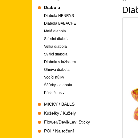
Dia
Diabola
Diabola HENRYS
Diabola BABACHE
Malá diabola
Střední diabola
Velká diabola
Svítící diabola
Diabola s ložiskem
Ohnivá diabola
Vodící hůlky
Šňůrky k diabolu
Příslušenství
MÍČKY / BALLS
Kuželky / Kužely
Flower/Devil/Levi Sticky
POI / Na točení