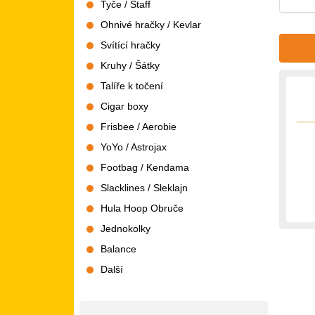
Tyče / Staff
Ohnivé hračky / Kevlar
Svítící hračky
Kruhy / Šátky
Talíře k točení
Cigar boxy
Frisbee / Aerobie
YoYo / Astrojax
Footbag / Kendama
Slacklines / Sleklajn
Hula Hoop Obruče
Jednokolky
Balance
Další