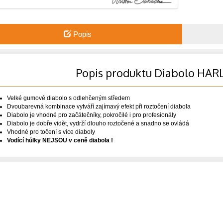
Popis
Popis produktu Diabolo HAR
Velké gumové diabolo s odlehčeným středem
Dvoubarevná kombinace vytváří zajímavý efekt při roztočení diabola
Diabolo je vhodné pro začátečníky, pokročilé i pro profesionály
Diabolo je dobře vidět, vydrží dlouho roztočené a snadno se ovládá
Vhodné pro točení s více diaboly
Vodící hůlky NEJSOU v ceně diabola !