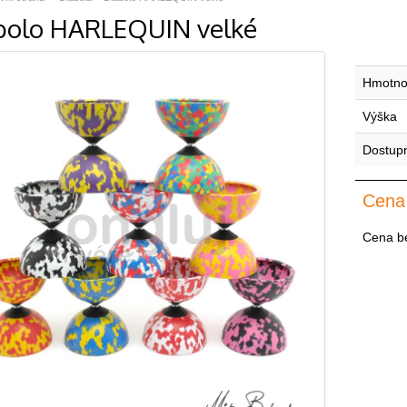
bolo HARLEQUIN velké
Hmotno
Výška
Dostup
Cena
Cena b