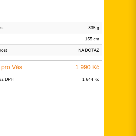
st
335 g
155 cm
nost
NA DOTAZ
 pro Vás
1 990 Kč
ez DPH
1 644 Kč