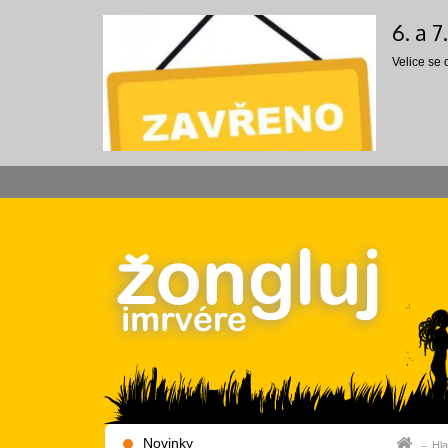
6. a 
Velice se
Novinky
Hla