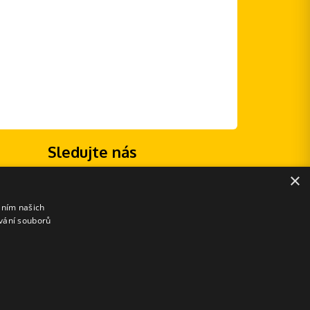
Sledujte nás
×
áním našich
vání souborů
E-shopové řešení od: